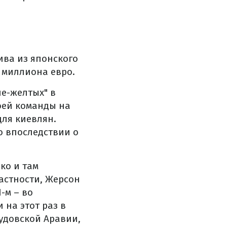
ива из японского
2 миллиона евро.
е-желтых" в
воей команды на
для киевлян.
о впоследствии о
ко и там
частности, Жерсон
-м – во
 на этот раз в
аудовской Аравии,