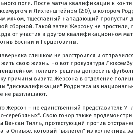
ьного поля. После матча квалификации к конт
семургом и Лихтенштейном (2:0), в котором Род
ым мячом, тщеславный нападающий пропустил 
ой сборной. Такой затеи Жерсону не простили, 
рда от участия в другом квалификационном матч
отив Боснии и Герцеговины.
наверняка слишком не расстроился и отправилс
 жить свою жизнь. Но вот прокуратура Люксембу
хтенштейном полиция решила допросить футболи
льку причины визита Жерсона в отделение полиц
ины "дисквалификации" Родригеса из национал
е не разглашают.
что Жерсон – не единственный представитель УП
но-серебряных". Свою гонор также продемонстр
ы Венсан Тилль, протестующий против отстране
ата Оливье, который "вылетел" из коллектива з