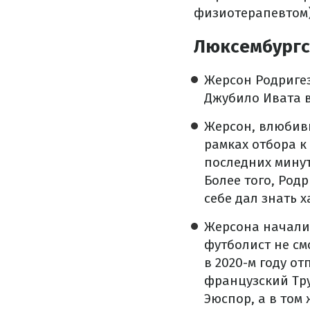
физиотерапевтом)
Люксембургс
Жерсон Родригез
Джубило Ивата в
Жерсон, влюбивш
рамках отбора к
последних минут
Более того, Род
себе дал знать х
Жерсона начали 
футболист не см
в 2020-м году от
французский Тру
Эюспор, а в том