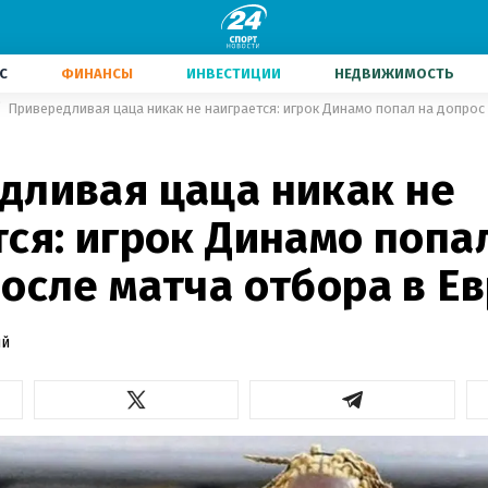
С
ФИНАНСЫ
ИНВЕСТИЦИИ
НЕДВИЖИМОСТЬ
Привередливая цаца никак не наиграется: игрок Динамо попал на допрос
дливая цаца никак не
ся: игрок Динамо попа
осле матча отбора в Е
ий