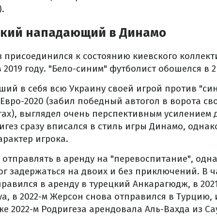
.
кий нападающий в Динамо
 присоединился к состоянию киевского коллект
 2019 году. "Бело-синим" футболист обошелся в 
ий в себя всю Украину своей игрой против "син
 Евро-2020 (забил победный автогол в ворота с
ах), выглядел очень перспективным усилением 
ригез сразу вписался в стиль игры Динамо, однак
арактер игрока.
отправлять в аренду на "перевоспитание", одна
ог задержаться на двоих и без приключений. В 
правился в аренду в турецкий Анкарагюдж, в 2021
а, в 2022-м Жерсон снова отправился в Турцию, и
 же 2022-м Родригеза арендовала Аль-Вахда из С