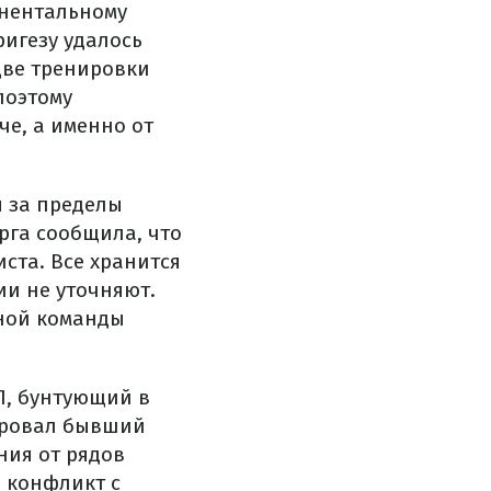
инентальному
ригезу удалось
две тренировки
поэтому
е, а именно от
я за пределы
рга сообщила, что
ста. Все хранится
ии не уточняют.
ьной команды
Л, бунтующий в
ировал бывший
ния от рядов
а конфликт с