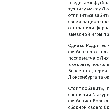
пределами футбол
турниру между Люк
отличиться забит
своей национальн
отстранили форва
выездной игры пр
Однако Родригес 
футбольного поля
после матча с Ли
в секрете, поско
Более того, терм
Люксембурга такж
Стоит добавить, 
состоянии "лазур
футболист Ворскл
сборной своего бр