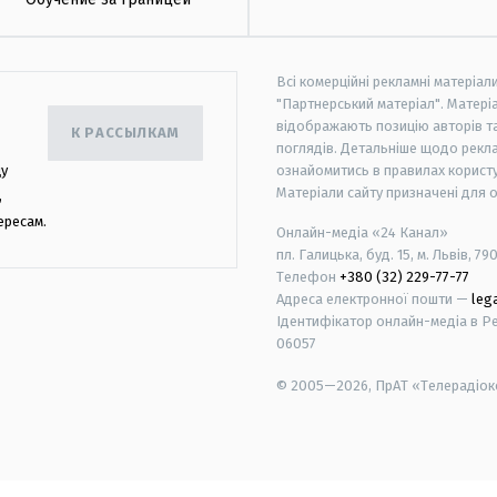
Всі комерційні рекламні матеріал
"Партнерський матеріал". Матеріа
відображають позицію авторів та 
К РАССЫЛКАМ
поглядів. Детальніше щодо рекл
цу
ознайомитись в правилах користу
Матеріали сайту призначені для 
,
ересам.
Онлайн-медіа «24 Канал»
пл. Галицька, буд. 15, м. Львів, 79
Телефон
+380 (32) 229-77-77
Адреса електронної пошти —
leg
Ідентифікатор онлайн-медіа в Реє
06057
© 2005—2026,
ПрАТ «Телерадіоко
android
apple