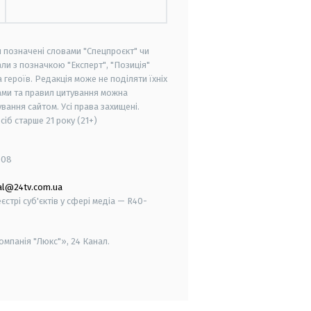
и позначені словами "Спецпроєкт" чи
ли з позначкою "Експерт", "Позиція"
героїв. Редакція може не поділяти їхніх
ами та правил цитування можна
вання сайтом. Усі права захищені.
осіб старше
21 року (21+)
008
al@24tv.com.ua
стрі суб'єктів у сфері медіа — R40-
мпанія "Люкс"», 24 Канал.
smart tv
samsung smart tv