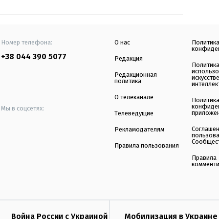
Номер телефона:
О нас
Политик
конфиде
+38 044 390 5077
Редакция
Политик
использ
Редакционная
искусств
политика
интеллек
О телеканале
Политик
конфиде
Мы в соцсетях:
приложе
Телеведущие
Соглаше
Рекламодателям
пользов
Сообщес
Правила пользования
Правила
коммент
Война России с Украиной
Мобилизация в Украине