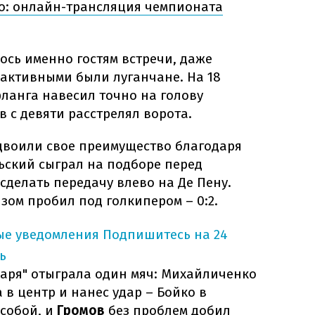
о: онлайн-трансляция чемпионата
лось именно гостям встречи, даже
е активными были луганчане. На 18
фланга навесил точно на голову
в с девяти расстрелял ворота.
двоили свое преимущество благодаря
ьский сыграл на подборе перед
сделать передачу влево на Де Пену.
зом пробил под голкипером – 0:2.
ые уведомления
Подпишитесь на 24
ь
Заря" отыграла один мяч: Михайличенко
 в центр и нанес удар – Бойко в
 собой, и
Громов
без проблем добил