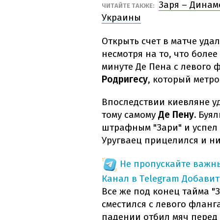
Заря – Динам
ЧИТАЙТЕ ТАКЖЕ:
Украины
Открыть счет в матче уда
несмотря на то, что боле
минуте Де Пена с левого 
Родригесу
, который метро
Впоследствии киевляне у
тому самому
Де Пену.
Буял
штрафным "Зари" и успел 
Уругваец прицелился и ни
Не пропускайте важн
Канал в Telegram
Добавит
Все же под конец тайма "
сместился с левого фланга
падении отбил мяч перед