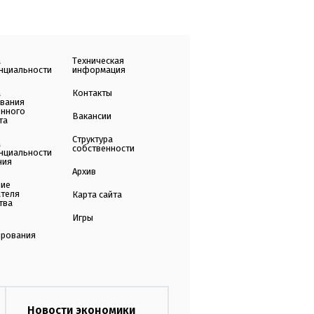
а
Техническая
нциальности
информация
а
Контакты
ования
енного
Вакансии
та
Структура
а
собственности
нциальности
ния
Архив
ние
ателя
Карта сайта
тва
Игры
ирования
Новости экономики