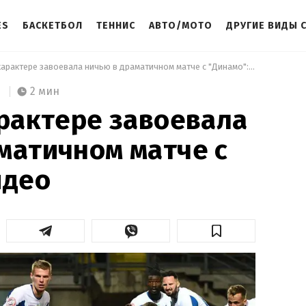
ES
БАСКЕТБОЛ
ТЕННИС
АВТО/МОТО
ДРУГИЕ ВИДЫ 
 "Заря" на характере завоевала ничью в драматичном матче с "Динамо": видео 
2 мин
арактере завоевала
матичном матче с
идео