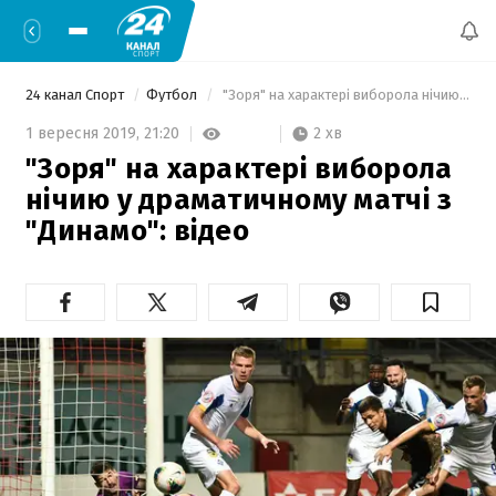
24 канал Спорт
Футбол
 "Зоря" на характері виборола нічию у драматичному матчі з "Динамо": відео 
2 хв
1 вересня 2019,
21:20
"Зоря" на характері виборола
нічию у драматичному матчі з
"Динамо": відео