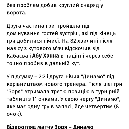
без проблем
добив круглий снаряд у
ворота.
Друга частина гри пройшла під
домінування гостей зустрічі, які під кінець
гри добилися нічиєї. На 82 хвилині після
навісу з кутового м'яч відскочив від
Кабаєва і
Абу Ханна
в падінні через себе
точно пробив в дальній кут.
У підсумку – 2:2 і друга нічия "Динамо" під
керівництвом нового тренера. Після цієї гри
"Зоря" втримала третю позицію в турнірній
таблиці з 11 очками. У свою чергу "Динамо",
яке має одну гру в запасі, йде четвертим (8
очок).
Відеоогляд матчу Зоря – Динамо