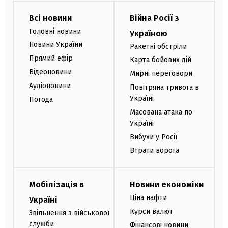
Всі новини
Війна Росії з
Головні новини
Україною
Новини України
Ракетні обстріли
Прямий ефір
Карта бойових дій
Відеоновини
Мирні переговори
Аудіоновини
Повітряна тривога в
Україні
Погода
Масована атака по
Україні
Вибухи у Росії
Втрати ворога
Мобілізація в
Новини економіки
Ціна нафти
Україні
Курси валют
Звільнення з військової
служби
Фінансові новини