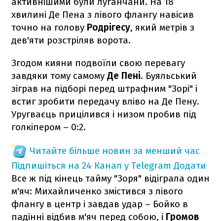
активнішими були луганчани. На 18
хвилині Де Пена з лівого флангу навісив
точно на голову
Родрігесу
, який метрів з
дев'яти розстріляв ворота.
Згодом кияни подвоїли свою перевагу
завдяки тому самому
Де Пені
. Буяльський
зіграв на підборі перед штрафним "Зорі" і
встиг зробити передачу вліво на Де Пену.
Уругваєць прицілився і низом пробив під
голкіпером – 0:2.
Читайте більше новин за менший час
Підпишіться на 24 Канал у Telegram
Додати
Все ж під кінець тайму "Зоря" відіграла один
м'яч: Михайличенко змістився з лівого
флангу в центр і завдав удар – Бойко в
падінні відбив м'яч перед собою, і
Громов