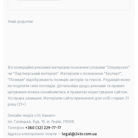
Наші додатки:
android
apple
smart tv
samsung smart tv
Всі комерційні рекламні матеріали позначені словами "Спецпроєкт"
чи "Партнерський матеріал". Матеріали з позначкою "Експерт",
"Позиція" відображають позицію авторів та героїв. Редакція може
не поділяти їхніх поглядів. Детальніше щодо реклами та правил
цитування можна ознайомитись в правилах користування сайтом.
Усі права захищені.
Матеріали сайту призначені для осіб старше
21
року (21+)
Онлайн-медіа «24 Канал»
пл. Галицька, буд. 15, м. Львів, 79008
Телефон
+380 (32) 229-77-77
Адреса електронної пошти —
legal@24tv.com.ua