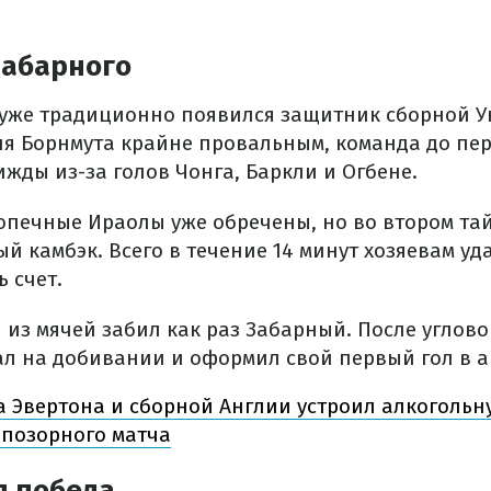
Забарного
 уже традиционно появился защитник сборной 
ля Борнмута крайне провальным, команда до пе
жды из-за голов Чонга, Баркли и Огбене.
допечные Ираолы уже обречены, но во втором та
й камбэк. Всего в течение 14 минут хозяевам уд
 счет.
 из мячей забил как раз Забарный. После углово
ал на добивании и оформил свой первый гол в а
а Эвертона и сборной Англии устроил алкогольн
 позорного матча
 победа