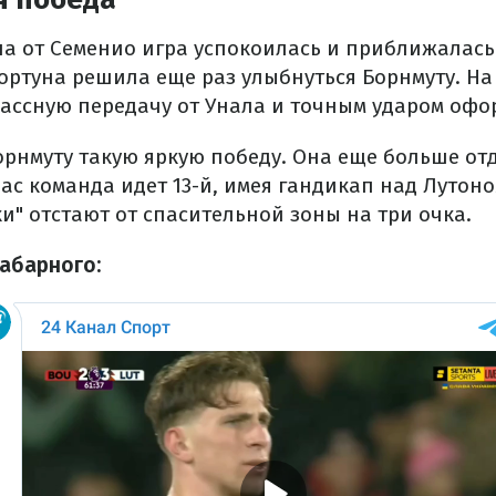
ола от Семенио игра успокоилась и приближалас
ортуна решила еще раз улыбнуться Борнмуту. На
лассную передачу от Унала и точным ударом офо
орнмуту такую яркую победу. Она еще больше от
ас команда идет 13-й, имея гандикап над Лутоно
и" отстают от спасительной зоны на три очка.
Забарного: