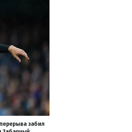
 перерыва забил
я Забарный.