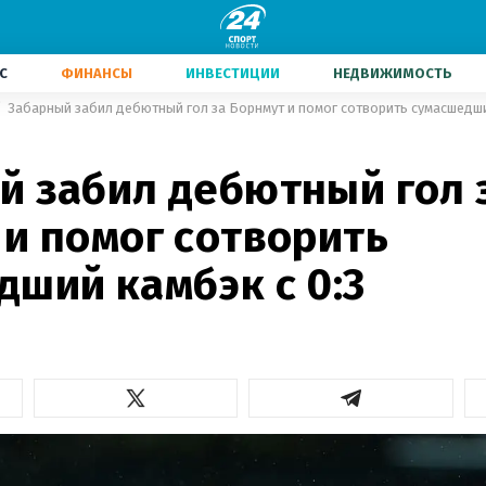
С
ФИНАНСЫ
ИНВЕСТИЦИИ
НЕДВИЖИМОСТЬ
Забарный забил дебютный гол за Борнмут и помог сотворить сумасшедши
й забил дебютный гол 
 и помог сотворить
дший камбэк с 0:3