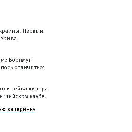
Украины. Первый
рерыва
йме Борнмут
алось отличиться
го и сейва кипера
нглийском клубе.
ую вечеринку