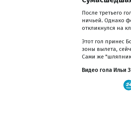
После третьего г
ничьей. Однако ф
откликнулся на к
Этот гол принес Б
зоны вылета, сейч
Сами же "шляпник
Видео гола Ильи 