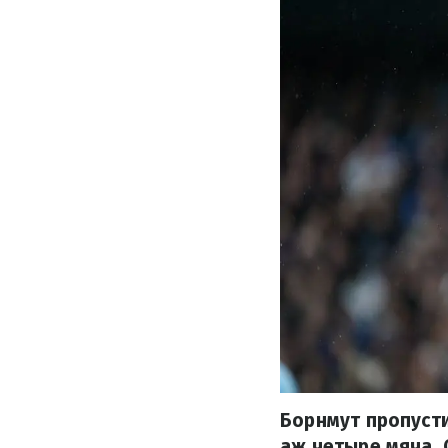
Борнмут пропусти
аж четыре мяча. 