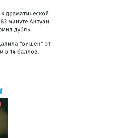
ь к драматической
 83 минуте Антуан
рмил дубль.
далила "вишен" от
м в 14 баллов.