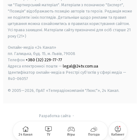
чи "Партнерський матеріал". Матеріали з позначкою "Експерт",
"Позиція" відображають позицію авторів та героїв. Редакція може
не поділяти їхніх поглядів. Детальніше щодо реклами та правил
цитування можна ознайомитись в правилах користування сайтом.
Усі права захищені.
Матеріали сайту призначені для осіб старше
21
року (21+)
Онлайн-медіа «24 Канал»
пл. Галицька, буд. 15, м. Львів, 79008
Телефон
+380 (32) 229-77-77
Адреса електронної пошти —
legal@24tv.com.ua
Ідентифікатор онлайн-медіа в Реєстрі суб'єктів у сфері медіа —
R40-06057
© 2005—2026,
ПрАТ «Телерадіокомпанія "Люкс"», 24 Канал.
Разработка сайта
-
24 Канал
TV
Игры
Погода
Кабинет