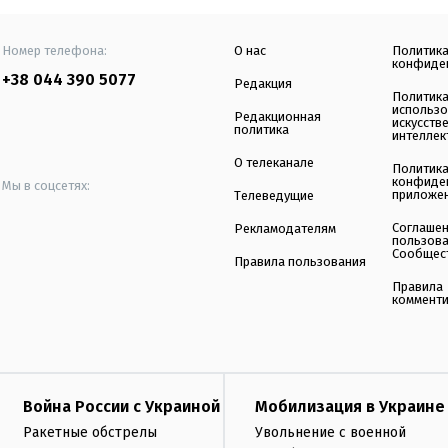
Номер телефона:
О нас
Политик
конфиде
+38 044 390 5077
Редакция
Политик
использ
Редакционная
искусств
политика
интеллек
О телеканале
Политик
конфиде
Мы в соцсетях:
приложе
Телеведущие
Соглаше
Рекламодателям
пользов
Сообщес
Правила пользования
Правила
коммент
Война России с Украиной
Мобилизация в Украине
Ракетные обстрелы
Увольнение с военной