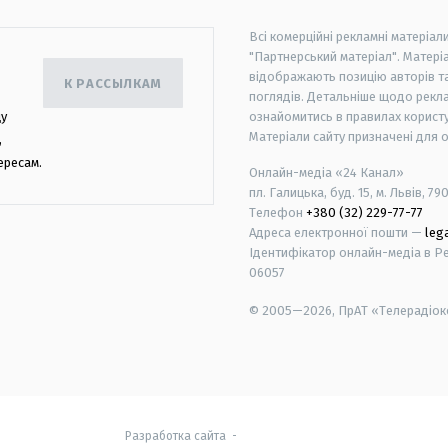
Всі комерційні рекламні матеріал
"Партнерський матеріал". Матеріа
відображають позицію авторів та 
К РАССЫЛКАМ
поглядів. Детальніше щодо рекл
цу
ознайомитись в правилах користу
Матеріали сайту призначені для 
,
ересам.
Онлайн-медіа «24 Канал»
пл. Галицька, буд. 15, м. Львів, 79
Телефон
+380 (32) 229-77-77
Адреса електронної пошти —
leg
Ідентифікатор онлайн-медіа в Реє
06057
© 2005—2026,
ПрАТ «Телерадіоко
android
apple
Разработка сайта
-