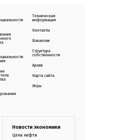
а
Техническая
нциальности
информация
а
Контакты
ования
енного
Вакансии
та
Структура
а
собственности
нциальности
ния
Архив
ние
ателя
Карта сайта
тва
Игры
ирования
Новости экономики
Цена нефти