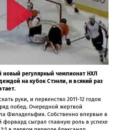
й новый регулярный чемпионат НХЛ
деждой на кубок Стэнли, и всякий раз
атает.
кать руки, и первенство 2011-12 годов
дряд побед. Очередной жертвой
ла Филадельфия. Собственно впервые в
 форвард сыграл главную роль в успехе
 1:1 в первом периоде Александр