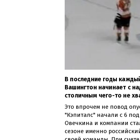
В последние годы кажды
Вашингтон начинает с на
столичным чего-то не хв
Это впрочем не повод опус
"Кэпиталс" начали с 6 по
Овечкина и компании ста
сезоне именно российский
своей команды. При счете