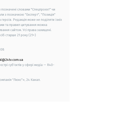
и позначені словами "Спецпроєкт" чи
ли з позначкою "Експерт", "Позиція"
героїв. Редакція може не поділяти їхніх
ами та правил цитування можна
вання сайтом. Усі права захищені.
осіб старше
21 року (21+)
008
al@24tv.com.ua
стрі суб'єктів у сфері медіа — R40-
мпанія "Люкс"», 24 Канал.
smart tv
samsung smart tv