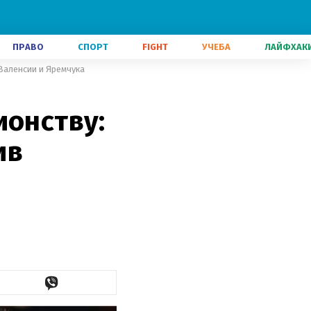
ПРАВО
СПОРТ
FIGHT
УЧЕБА
ЛАЙФХАК
 Валенсии и Яремчука
ионству:
ив