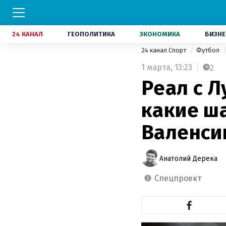
24 КАНАЛ
ГЕОПОЛИТИКА
ЭКОНОМИКА
БИЗНЕ
24 канал Спорт
Футбол
1 марта,
13:23
2
Реал с Л
какие ш
Валенси
Анатолий Дерека
спецпроект