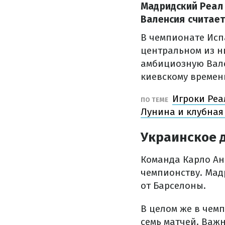
Мадридский Реал 
Валенсия считает
В чемпионате Испа
центральном из н
амбициозную Вал
киевскому времен
Игроки Реа
ПО ТЕМЕ
Лунина и клубная
Украинское д
Команда Карло Ан
чемпионству. Ма
от Барселоны.
В целом же в чем
семь матчей. Важ