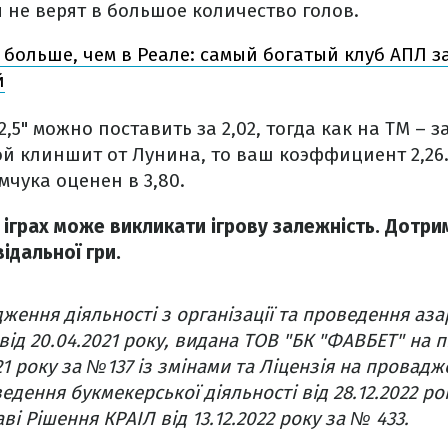
 не верят в большое количество голов.
 больше, чем в Реале: самый богатый клуб АПЛ 
й
,5" можно поставить за 2,02, тогда как на ТМ – за
ой клиншит от Лунина, то ваш коэффициент 2,26.
мчука оценен в 3,80.
 іграх може викликати ігрову залежність. Дотр
ідальної гри.
ження діяльності з організації та проведення аза
від 20.04.2021 року, видана ТОВ "БК "ФАВБЕТ" на п
21 року за №137 із змінами та Ліцензія на провадж
ведення букмекерської діяльності від 28.12.2022 р
ві Рішення КРАІЛ від 13.12.2022 року за № 433.