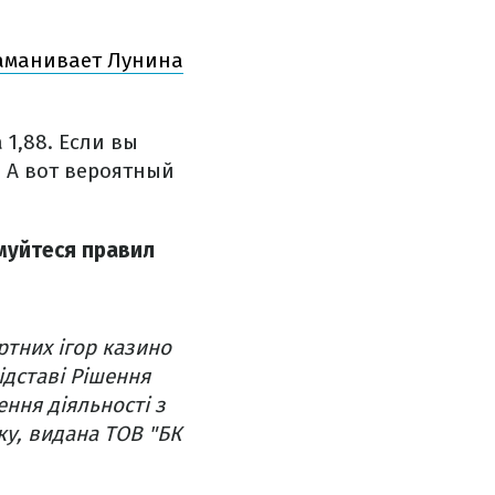
заманивает Лунина
 1,88. Если вы
 А вот вероятный
имуйтеся правил
ртних ігор казино
ідставі Рішення
ення діяльності з
оку, видана ТОВ "БК