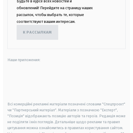
Будьте в курсе всех новостей и
обновлений! Перейдите на страницу наших
рассылок, чтобы выбрать те, которые
соответствуют вашим интересам.
К РАССЫЛКАМ
Наши приложения:
android
apple
smart tv
samsung smart tv
Всі комерційні рекламні матеріали позначені словами "Спецпроєкт"
чи "Партнерський матеріал". Матеріали з позначкою "Експерт",
"Позиція" відображають позицію авторів та героїв. Редакція може
не поділяти їхніх поглядів. Детальніше щодо реклами та правил
цитування можна ознайомитись в правилах користування сайтом.