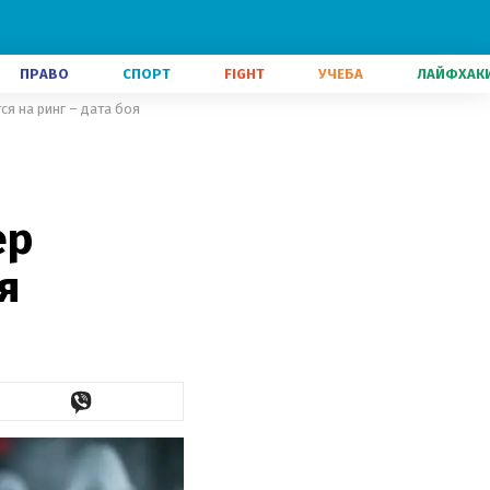
ПРАВО
СПОРТ
FIGHT
УЧЕБА
ЛАЙФХАК
я на ринг – дата боя
ер
я