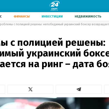
С
ФИНАНСЫ
ИНВЕСТИЦИИ
НЕДВИЖИМОСТЬ
роблемы с полицией решены: непобедимый украинский боксер возвращаетс
ы с полицией решены:
имый украинский бокс
ется на ринг – дата бо