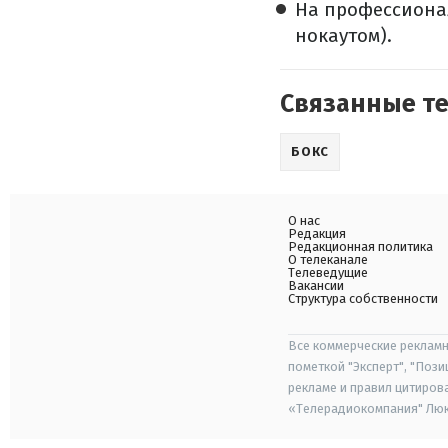
На профессионал
нокаутом).
Связанные т
БОКС
О нас
Редакция
Редакционная политика
О телеканале
Телеведущие
Вакансии
Структура собственности
Все коммерческие рекламн
пометкой "Эксперт", "Поз
рекламе и правил цитиров
«Телерадиокомпания" Люкс