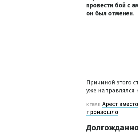
провести бой с 
он был отменен.
Причиной этого ст
уже направлялся 
Арест вмест
К ТЕМЕ
произошло
Долгожданно