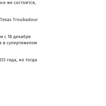
се же состоится,
"Texas Troubadour
м с 18 декабря
a в супертяжелом
23 года, но тогда