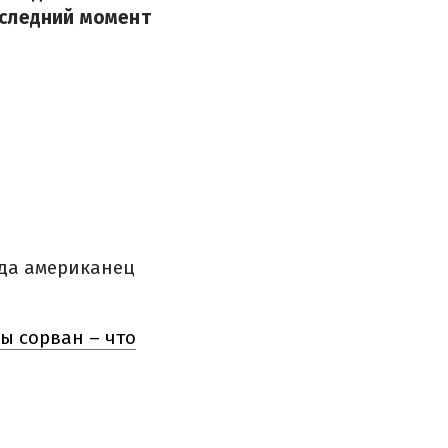
оследний момент
гда американец
ы сорван – что