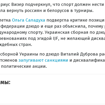
ариус Визер подчеркнул, что спорт должен нести
ила вернуть россиян и белорусов в турниры.
летка
Ольга Саладуха
подвергла критике позици
едерации дзюдо и еще раз объяснила, почему 
дународному спорту. Украинская сборная по дзю
ревнованиях под эгидой IJF, не желающей диск
ждебных стран.
сборной Украины по дзюдо Виталий Дуброва рас
ртсменов
запугивают санкциями
и дисквалифика
 политические акции.
емы: