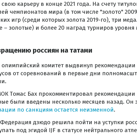
свою карьеру в конце 2021 года. На счету титул
ей чемпионатов мира (в том числе "золото" 2009 
их игр (среди которых золота 2019-го), три ме
е – золотые) и более 20 наград турниров уровня
вращению россиян на татами
олимпийский комитет выдвинул рекомендации 
русов от соревнований в первые дни полномасш
ии.
МОК Томас Бах прокомментировал рекомендации 
рые были введены несколько месяцев назад. Он 
зации по санкциям остается неизменной
.
Федерация дзюдо решила пойти на уступки рос
пать под эгидой IJF в статусе нейтрального атле