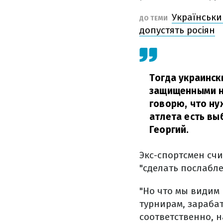
Український
ДО ТЕМИ
допустять росіян
Тогда украинск
защищенными на
говорю, что ну
атлета есть вы
Георгий.
Экс-спортсмен счи
"сделать послабл
"Но что мы видим
турнирам, зарабат
соответственно, н