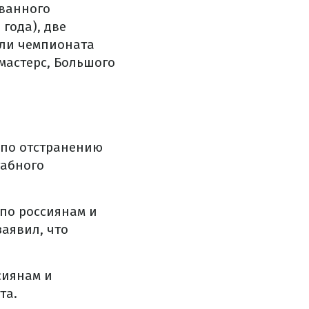
ованного
года), две
дали чемпионата
 мастерс, Большого
по отстранению
табного
по россиянам и
заявил, что
сиянам и
та.