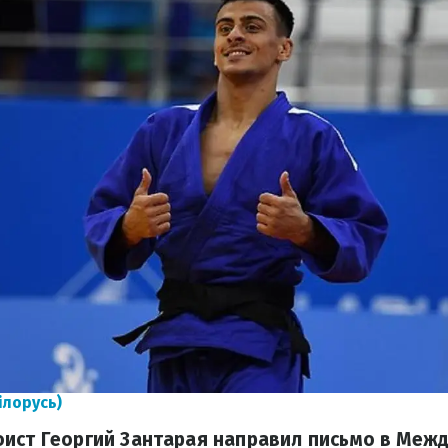
ілорусь)
оист Георгий Зантарая направил письмо в Меж