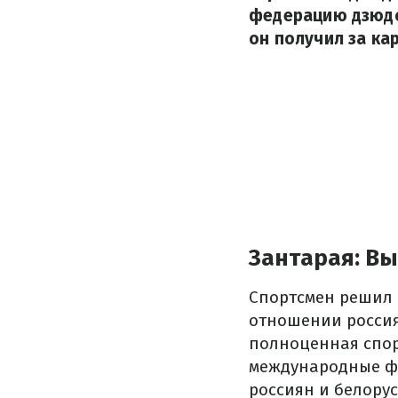
федерацию дзюдо 
он получил за ка
Зантарая: Вы
Спортсмен решил о
отношении россия
полноценная спор
международные ф
россиян и белору