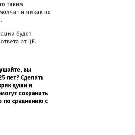
то таким
 молчит и никак не
.
рации будет
твета от IJF.
лушайте, вы
25 лет? Сделать
крик души и
омогут сохранить
о по сравнению с