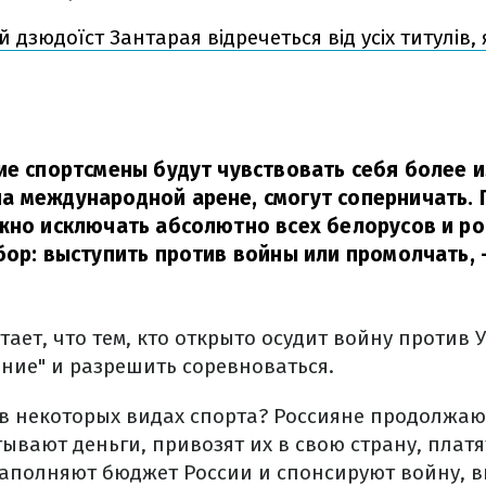
 дзюдоїст Зантарая відречеться від усіх титулів,
ие спортсмены будут чувствовать себя более 
 международной арене, смогут соперничать. П
жно исключать абсолютно всех белорусов и ро
бор: выступить против войны или промолчать,
тает, что тем, кто открыто осудит войну против
ение" и разрешить соревноваться.
 в некоторых видах спорта? Россияне продолжаю
ывают деньги, привозят их в свою страну, платя
аполняют бюджет России и спонсируют войну, вн