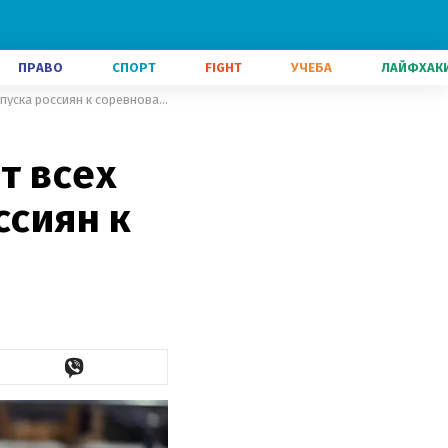
ПРАВО
СПОРТ
FIGHT
УЧЕБА
ЛАЙФХАК
Дзюдоист Зантарая отказался от всех своих титулов из-за допуска россиян к соревнованиям
т всех
ссиян к