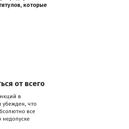
 титулов, которые
ься от всего
анкций в
 убежден, что
абсолютно все
 недопуске