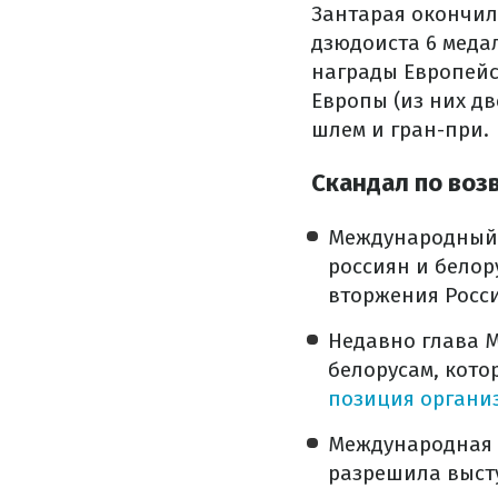
Зантарая окончил 
дзюдоиста 6 медал
награды Европейск
Европы (из них дв
шлем и гран-при.
Скандал по воз
Международный 
россиян и бело
вторжения Росс
Недавно глава 
белорусам, кото
позиция органи
Международная 
разрешила высту