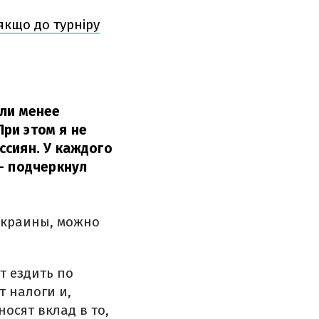
 якщо до турніру
или менее
ри этом я не
ссиян. У каждого
– подчеркнул
 Украины, можно
т ездить по
т налоги и,
осят вклад в то,