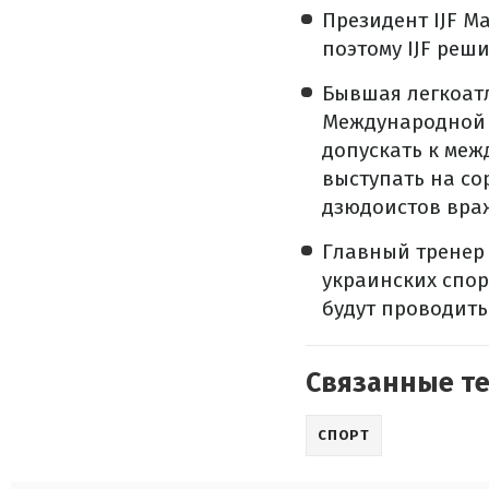
Президент IJF М
поэтому IJF реш
Бывшая легкоат
Международной ф
допускать к меж
выступать на со
дзюдоистов вра
Главный тренер 
украинских спо
будут проводить
Связанные т
СПОРТ