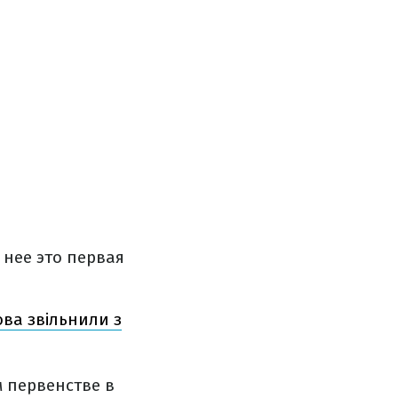
нее это первая
ова звільнили з
 первенстве в