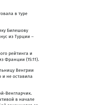
овала в туре
ику Билешову
нус из Турции –
ого рейтинга и
 Франции (15:11).
ельницу Венгрии
о и не оставила
ой-Венгларчик.
ативой в начале