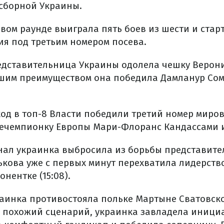
 сборной Украины.
вом раунде выиграла пять боев из шести и старт
я под третьим номером посева.
едставительница Украины одолела чешку Верон
льшим преимуществом она победила Дамланур Сом
ход в топ-8 Власти победили третий номер миров
чемпионку Европы Мари-Флоранс Кандассами из
нал украинка выбросила из борьбы представит
ькова уже с первых минут перехватила лидерств
нентке (15:08).
аинка противостояла польке Мартыне Сватовск
а похожий сценарий, украинка завладела иници