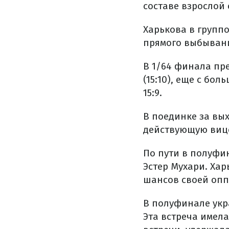
составе взрослой
Харькова в группо
прямого выбывани
В 1/64 финала пр
(15:10), еще с бо
15:9.
В поединке за вы
действующую вице
По пути в полуфи
Эстер Мухари. Хар
шансов своей оппо
В полуфинале укр
Эта встреча имел