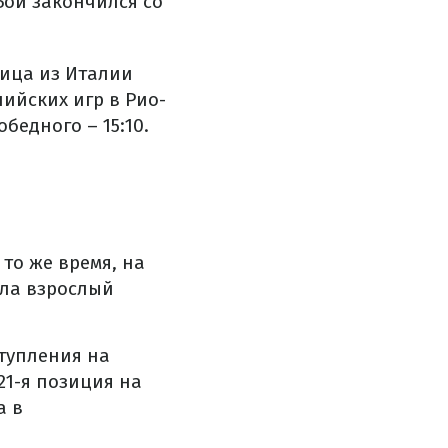
Бой закончился со
ица из Италии
ийских игр в Рио-
едного – 15:10.
то же время, на
ала взрослый
тупления на
21-я позиция на
а в