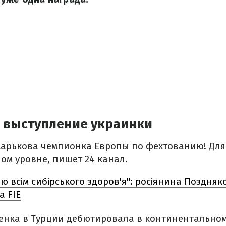
 выступление украинки
Харькова чемпионка Европы по фехтованию! Для 
ом уровне, пишет 24 канал.
ю всім сибірського здоров'я": росіянина Поздняк
а FIE
менка в Турции дебютировала в континентальном