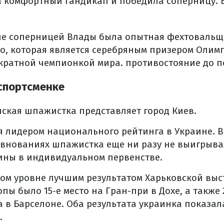
а комфортный гандикап и победила соперницу. 
ле соперницей Влады была опытная фехтовальщ
о, которая является серебряным призером Олимп
кратной чемпионкой мира. противостояние до поб
 спортсменке
нская шпажистка представляет город Киев.
я лидером национального рейтинга в Украине. В 
евнованиях шпажистка еще ни разу не выигрыв
ины в индивидуальном первенстве.
ом уровне лучшим результатом Харьковской выс
пы было 15-е место на Гран-при в Дохе, а также 
а в Барселоне. Оба результата украинка показал
.