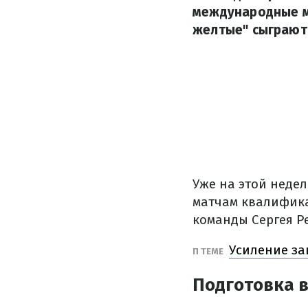
международные ма
желтые" сыграют 
Уже на этой неде
матчам квалифика
команды Сергея Р
Усиление за
П ТЕМЕ
Подготовка 