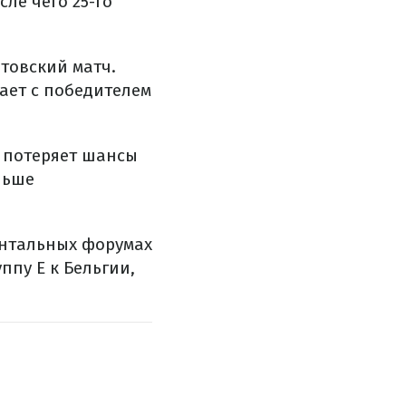
ле чего 25-го
ртовский матч.
ает с победителем
 потеряет шансы
льше
.
ентальных форумах
ппу Е к Бельгии,