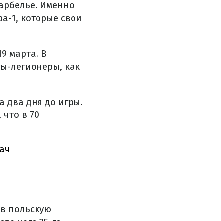
Марбелье. Именно
ра-1, которые свои
9 марта. В
ты-легионеры, как
а два дня до игры.
 что в 70
рач
 в польскую