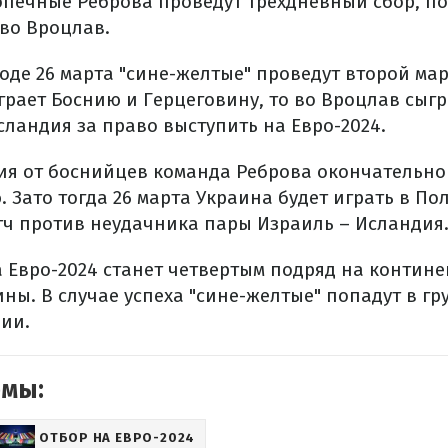
печные Реброва проведут трехдневный сбор, пос
 во Вроцлав.
оде 26 марта "сине-желтые" проведут второй ма
грает Боснию и Герцеговину, то во Вроцлав сыгр
сландия за право выступить на Евро-2024.
ия от боснийцев команда Реброва окончательно
 Зато тогда 26 марта Украина будет играть в По
ч против неудачника пары Израиль – Исландия
а Евро-2024 станет четвертым подряд на контин
ны. В случае успеха "сине-желтые" попадут в гру
ии.
емы:
ОТБОР НА ЕВРО-2024