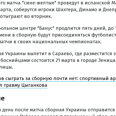
ого матча "сине-желтые" проведут в испанской 
 марта, соберутся игроки Шахтера, Динамо и Днеп
 отыграют во вторник.
ольном центре "Банус" продлится пять дней, до 1
емени в сборную будут присоединяться футболис
матчи в своих национальных чемпионатах.
ая Украины вылетит в Сараево, где разместится з
 боснийцами состоится 21 марта в городе Зеница,
олицы.
в сыграть за сборную почти нет: спортивный в
л травму Цыганкова
ше
 день после матча сборная Украины отправится