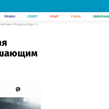
ПРАВО
СПОРТ
FIGHT
УЧЕБА
ЛАЙФХАК
Галопом по Европам: как сборная Украины будет готовиться к решающим матчам отбора на Евро-2024
ая
решающим