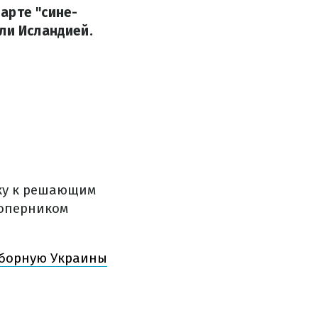
арте "сине-
ли Исландией.
вку к решающим
соперником
 сборную Украины