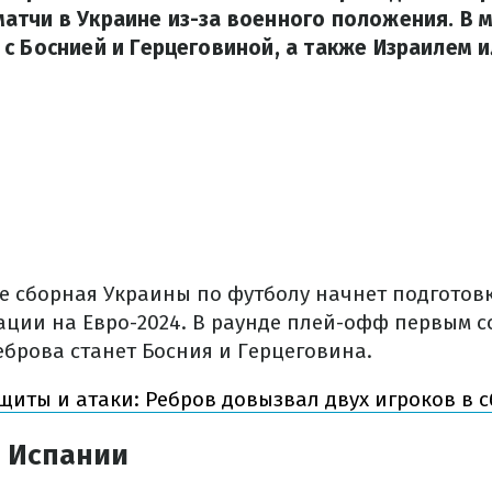
тчи в Украине из-за военного положения. В м
с Боснией и Герцеговиной, а также Израилем и
ле сборная Украины по футболу начнет подгото
ции на Евро-2024. В раунде плей-офф первым 
еброва станет Босния и Герцеговина.
щиты и атаки: Ребров довызвал двух игроков в
в Испании