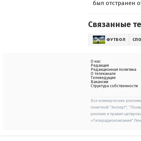
был отстранен о
Связанные т
ФУТБОЛ
СП
О нас
Редакция
Редакционная политика
О телеканале
Телеведущие
Вакансии
Структура собственности
Все коммерческие рекламн
пометкой "Эксперт", "Поз
рекламе и правил цитиров
«Телерадиокомпания" Люкс