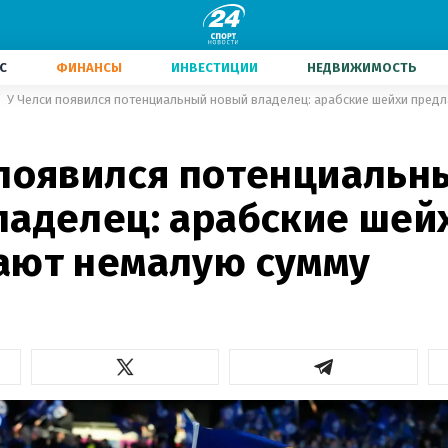
С
ФИНАНСЫ
ИНВЕСТИЦИИ
НЕДВИЖИМОСТЬ
У Челси появился потенциальный новый владелец: арабские шейхи пред
 появился потенциальн
ладелец: арабские шей
ают немалую сумму