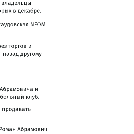
а владельцы
рых в декабре.
 саудовская NEOM
ез торгов и
 назад другому
 Абрамовича и
тбольный клуб.
и продавать
 Роман Абрамович