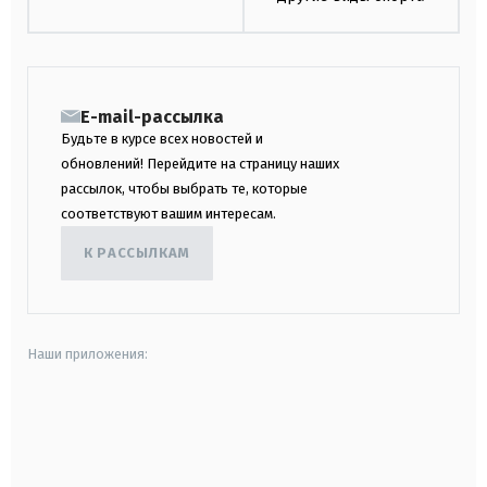
E-mail-рассылка
Будьте в курсе всех новостей и
обновлений! Перейдите на страницу наших
рассылок, чтобы выбрать те, которые
соответствуют вашим интересам.
К РАССЫЛКАМ
Наши приложения:
android
apple
smart tv
samsung smart tv