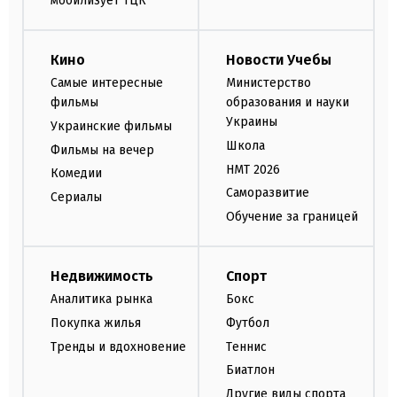
мобилизует ТЦК
Кино
Новости Учебы
Самые интересные
Министерство
фильмы
образования и науки
Украины
Украинские фильмы
Школа
Фильмы на вечер
НМТ 2026
Комедии
Саморазвитие
Сериалы
Обучение за границей
Недвижимость
Спорт
Аналитика рынка
Бокс
Покупка жилья
Футбол
Тренды и вдохновение
Теннис
Биатлон
Другие виды спорта