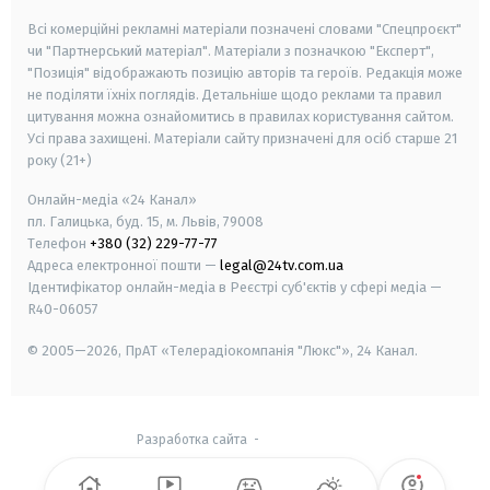
Всі комерційні рекламні матеріали позначені словами "Спецпроєкт"
чи "Партнерський матеріал". Матеріали з позначкою "Експерт",
"Позиція" відображають позицію авторів та героїв. Редакція може
не поділяти їхніх поглядів. Детальніше щодо реклами та правил
цитування можна ознайомитись в правилах користування сайтом.
Усі права захищені.
Матеріали сайту призначені для осіб старше
21
року (21+)
Онлайн-медіа «24 Канал»
пл. Галицька, буд. 15, м. Львів, 79008
Телефон
+380 (32) 229-77-77
Адреса електронної пошти —
legal@24tv.com.ua
Ідентифікатор онлайн-медіа в Реєстрі суб'єктів у сфері медіа —
R40-06057
© 2005—2026,
ПрАТ «Телерадіокомпанія "Люкс"», 24 Канал.
Разработка сайта
-