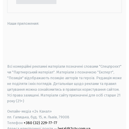
Наши приложения:
android
apple
smart tv
samsung smart tv
Всі комерційні рекламні матеріали позначені словами "Спецпроєкт"
чи "Партнерський матеріал". Матеріали з позначкою "Експерт",
"Позиція" відображають позицію авторів та героїв. Редакція може
не поділяти їхніх поглядів. Детальніше щодо реклами та правил
цитування можна ознайомитись в правилах користування сайтом.
Усі права захищені.
Матеріали сайту призначені для осіб старше
21
року (21+)
Онлайн-медіа «24 Канал»
пл. Галицька, буд. 15, м. Львів, 79008
Телефон
+380 (32) 229-77-77
Адреса електронної пошти —
legal@24tv.com.ua