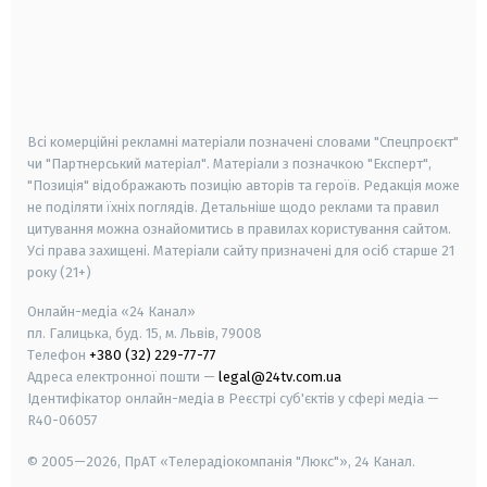
android
apple
smart tv
samsung smart tv
Всі комерційні рекламні матеріали позначені словами "Спецпроєкт"
чи "Партнерський матеріал". Матеріали з позначкою "Експерт",
"Позиція" відображають позицію авторів та героїв. Редакція може
не поділяти їхніх поглядів. Детальніше щодо реклами та правил
цитування можна ознайомитись в правилах користування сайтом.
Усі права захищені.
Матеріали сайту призначені для осіб старше
21
року (21+)
Онлайн-медіа «24 Канал»
пл. Галицька, буд. 15, м. Львів, 79008
Телефон
+380 (32) 229-77-77
Адреса електронної пошти —
legal@24tv.com.ua
Ідентифікатор онлайн-медіа в Реєстрі суб'єктів у сфері медіа —
R40-06057
© 2005—2026,
ПрАТ «Телерадіокомпанія "Люкс"», 24 Канал.