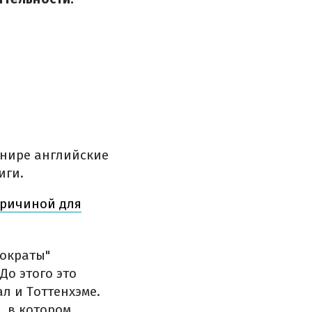
рнире английские
иги.
причиной для
тократы"
До этого это
л и Тоттенхэме.
, в котором