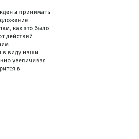
уждены принимать
едложение
ам, как это было
от действий
рим
я в виду наши
енно увеличивая
рится в