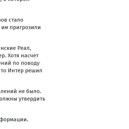
бов стало
м им пригрозили
нские Реал,
р. Хотя насчет
ений по поводу
что Интер решил
влений не было.
должны утвердить
нформации.