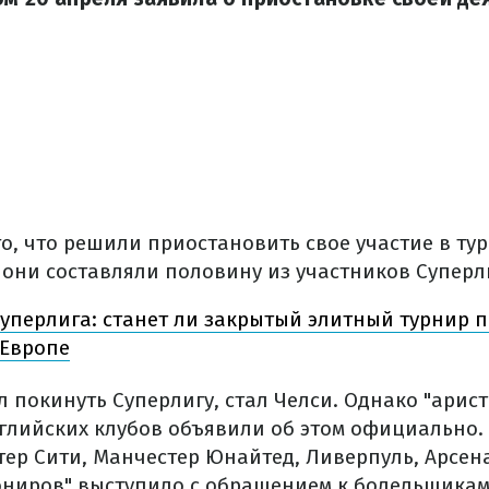
го, что решили приостановить свое участие в ту
 они составляли половину из участников Суперл
уперлига: станет ли закрытый элитный турнир 
 Европе
 покинуть Суперлигу, стал Челси. Однако "арис
глийских клубов объявили об этом официально. 
ер Сити, Манчестер Юнайтед, Ливерпуль, Арсена
ониров" выступило с обращением к болельщикам