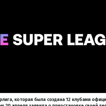
рлига, которая была создана 12 клубами офиц
ом 20 апреля заявила о приостановке своей де