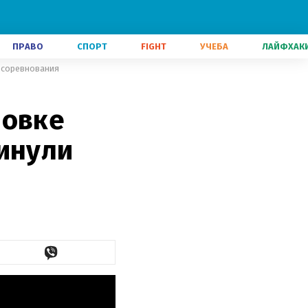
ПРАВО
СПОРТ
FIGHT
УЧЕБА
ЛАЙФХАК
и соревнования
новке
кинули