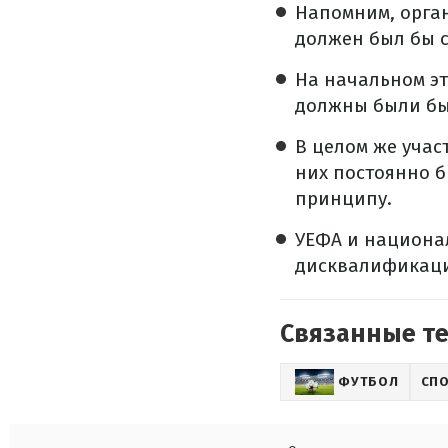
Напомним, орга
должен был бы с
На начальном эт
должны были бы 
В целом же учас
них постоянно б
принципу.
УЕФА и национа
дисквалификаци
Связанные т
ФУТБОЛ
СП