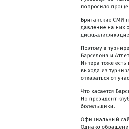
попросило прощен
Британские СМИ п
давление на них 
дисквалификацией
Поэтому в турнир
Барселона и Атлет
Интера тоже есть
выхода из турнир
отказаться от уча
Что касается Барс
Но президент клу
болельщики.
Официальный сайт
Однако обращение