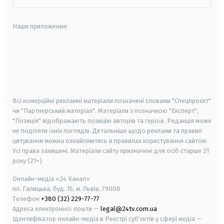
Наши приложения:
android
apple
smart tv
samsung smart tv
Всі комерційні рекламні матеріали позначені словами "Спецпроєкт"
чи "Партнерський матеріал". Матеріали з позначкою "Експерт",
"Позиція" відображають позицію авторів та героїв. Редакція може
не поділяти їхніх поглядів. Детальніше щодо реклами та правил
цитування можна ознайомитись в правилах користування сайтом.
Усі права захищені.
Матеріали сайту призначені для осіб старше
21
року (21+)
Онлайн-медіа «24 Канал»
пл. Галицька, буд. 15, м. Львів, 79008
Телефон
+380 (32) 229-77-77
Адреса електронної пошти —
legal@24tv.com.ua
Ідентифікатор онлайн-медіа в Реєстрі суб'єктів у сфері медіа —