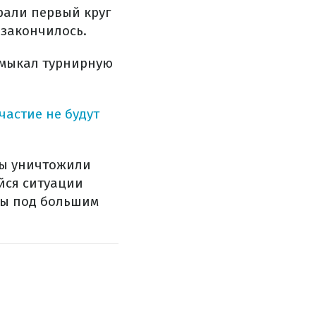
рали первый круг
 закончилось.
замыкал турнирную
частие не будут
ры уничтожили
йся ситуации
ны под большим