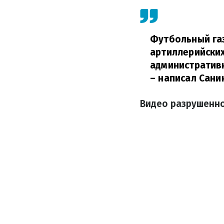
Футбольный газ
артиллерийских
административн
– написал Сани
Видео разрушенн