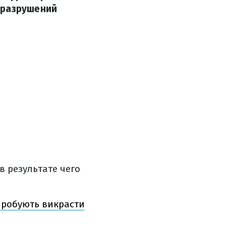
 разрушений
 результате чего
пробують викрасти