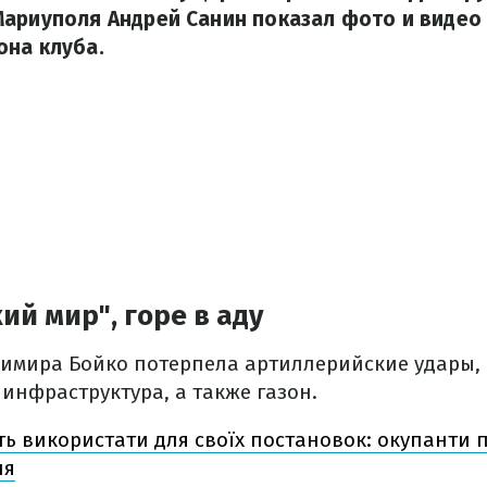
Мариуполя Андрей Санин показал фото и видео
она клуба.
ий мир", горе в аду
имира Бойко потерпела артиллерийские удары, в
инфраструктура, а также газон.
ь використати для своїх постановок: окупанти 
ля