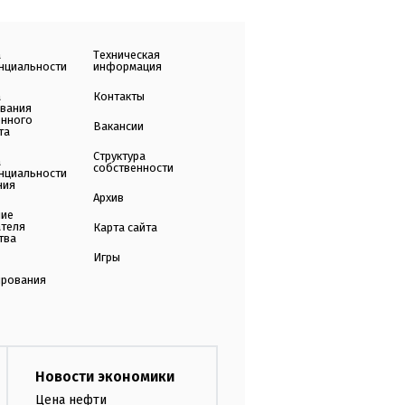
а
Техническая
нциальности
информация
а
Контакты
ования
енного
Вакансии
та
Структура
а
собственности
нциальности
ния
Архив
ние
ателя
Карта сайта
тва
Игры
ирования
Новости экономики
Цена нефти