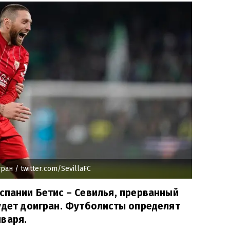
гран
/ twitter.com/SevillaFC
спании Бетис – Севилья, прерванный
удет доигран. Футболисты определят
варя.