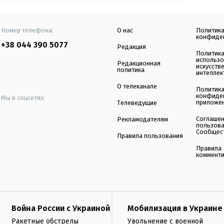
Номер телефона:
О нас
Политик
конфиде
+38 044 390 5077
Редакция
Политик
использ
Редакционная
искусств
политика
интеллек
О телеканале
Политик
конфиде
Мы в соцсетях:
приложе
Телеведущие
Соглаше
Рекламодателям
пользов
Сообщес
Правила пользования
Правила
коммент
Война России с Украиной
Мобилизация в Украине
Ракетные обстрелы
Увольнение с военной