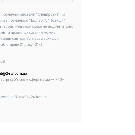
и позначені словами "Спецпроєкт" чи
ли з позначкою "Експерт", "Позиція"
героїв. Редакція може не поділяти їхніх
ами та правил цитування можна
вання сайтом. Усі права захищені.
осіб старше
21 року (21+)
008
al@24tv.com.ua
стрі суб'єктів у сфері медіа — R40-
мпанія "Люкс"», 24 Канал.
smart tv
samsung smart tv