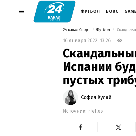
ФУТБОЛ
БОКС
GAM
24 канал Спорт
Футбол
 Скандальн
16 января 2022,
13:26
Скандальны
Испании буд
пустых триб
София Кулай
Источник:
rfef.es