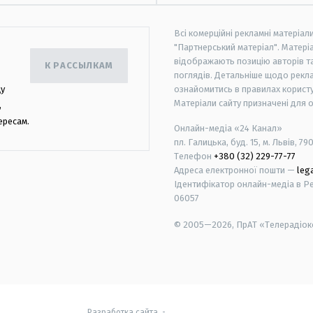
Всі комерційні рекламні матеріал
"Партнерський матеріал". Матеріа
відображають позицію авторів та 
К РАССЫЛКАМ
поглядів. Детальніше щодо рекл
цу
ознайомитись в правилах користу
Матеріали сайту призначені для 
,
ересам.
Онлайн-медіа «24 Канал»
пл. Галицька, буд. 15, м. Львів, 79
Телефон
+380 (32) 229-77-77
Адреса електронної пошти —
leg
Ідентифікатор онлайн-медіа в Реє
06057
© 2005—2026,
ПрАТ «Телерадіоко
android
apple
Разработка сайта
-