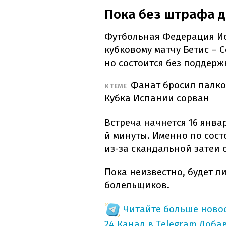
Пока без штрафа д
Футбольная Федерация И
кубковому матчу Бетис – 
но состоится без поддер
Фанат бросил палкой
К ТЕМЕ
Кубка Испании сорван
Встреча начнется 16 январ
й минуты. Именно по сост
из-за скандальной затеи 
Пока неизвестно, будет л
болельщиков.
Читайте больше новос
24 Канал в Telegram
Доба