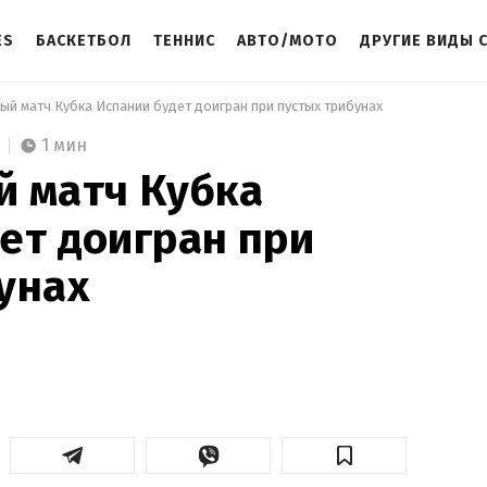
ES
БАСКЕТБОЛ
ТЕННИС
АВТО/МОТО
ДРУГИЕ ВИДЫ 
ый матч Кубка Испании будет доигран при пустых трибунах 
1 мин
й матч Кубка
ет доигран при
унах