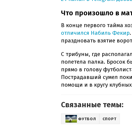
Что произошло в ма
В конце первого тайма хоз
отличился Набиль Фекир
праздновать взятие воро
С трибуны, где располага
полетела палка. Бросок б
прямо в голову футболис
Пострадавший сумел поки
помощи и в кругу клубных
Связанные темы:
ФУТБОЛ
СПОРТ