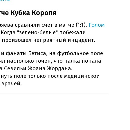
тче Кубка Короля
яева сравняли счет в матче (1:1).
Голом
. Когда "зелено-белые" побежали
т произошел неприятный инцидент.
ли фанаты Бетиса, на футбольное поле
ыл настолько точен, что палка попала
та Севильи Жоана Жордана.
нуть поле только после медицинской
 врачей.