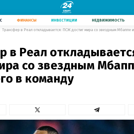
С
ФИНАНСЫ
ИНВЕСТИЦИИ
НЕДВИЖИМОСТЬ
Трансфер в Реал откладывается: ПСЖ достиг мира со звездным Мбаппе и
р в Реал откладываетс
мира со звездным Мбапп
го в команду