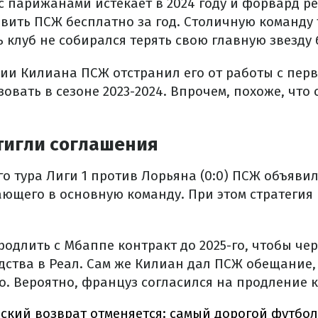
с парижанами истекает в 2024 году и форвард р
авить ПСЖ бесплатно за год. Столичную команду
ь клуб не собирался терять свою главную звезду
ции Килиана ПСЖ отстранил его от работы с пер
овать в сезоне 2023-2024. Впрочем, похоже, чт
тигли соглашения
го тура Лиги 1 против Лорьяна (0:0) ПСЖ объяви
ающего в основную команду. При этом стратегия 
одлить с Мбаппе контракт до 2025-го, чтобы чер
дства в Реал. Сам же Килиан дал ПСЖ обещание, 
о. Вероятно, француз согласился на продление к
ский возврат отменяется: самый дорогой футбол