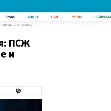
ПРАВО
СПОРТ
FIGHT
УЧЕБА
ЛАЙФХАК
 вернул его в команду
я: ПСЖ
е и