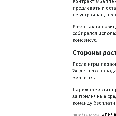
Контракт Мбаппе 
продлевать и ост
не устраивал, вед
Из-за такой пози
собирался использ
консенсус.
Стороны дос
После игры перво
24-летнего напад
меняется.
Парижане хотят пр
за приличные сре
команду бесплатн
Эпиче
ЧИТАЙТЕ ТАКЖЕ