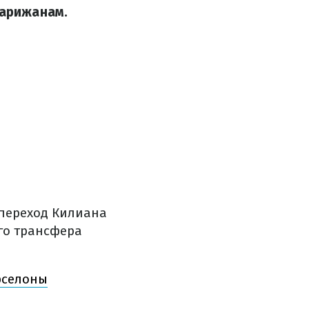
парижанам.
 переход Килиана
го трансфера
рселоны