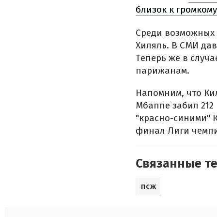
близок к громкому
Среди возможных 
Хиляль. В СМИ да
Теперь же в случ
парижанам.
Напомним, что Кил
Мбаппе забил 212 
"красно-синими" 
финал Лиги чемп
Связанные т
ПСЖ