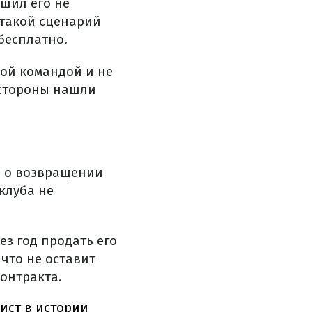
ешил его не
 такой сценарий
 бесплатно.
вой командой и не
о стороны нашли
л о возвращении
клуба не
ез год продать его
что не оставит
онтракта.
ист в истории