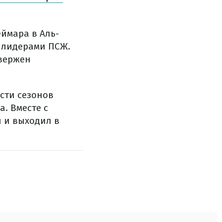
ймара в Аль-
у лидерами ПСЖ.
двержен
ести сезонов
. Вместе с
 и выходил в