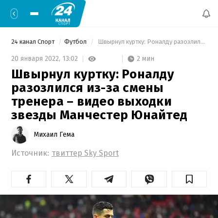
24 канал Спорт
Футбол
 Швырнул куртку: Роналду разозлился из-за смены тренера – видео выходки звезды Манчестер Юнайтед 
2 мин
20 января 2022,
13:02
Швырнул куртку: Роналду
разозлился из-за смены
тренера – видео выходки
звезды Манчестер Юнайтед
Михаил Гема
Источник:
твиттер Sky Sport