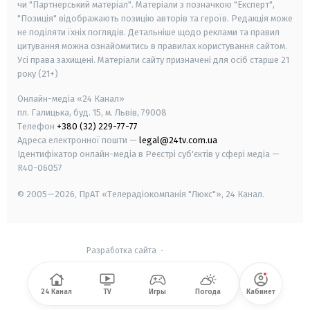
чи "Партнерський матеріал". Матеріали з позначкою "Експерт",
"Позиція" відображають позицію авторів та героїв. Редакція може
не поділяти їхніх поглядів. Детальніше щодо реклами та правил
цитування можна ознайомитись в правилах користування сайтом.
Усі права захищені.
Матеріали сайту призначені для осіб старше
21
року (21+)
Онлайн-медіа «24 Канал»
пл. Галицька, буд. 15, м. Львів, 79008
Телефон
+380 (32) 229-77-77
Адреса електронної пошти —
legal@24tv.com.ua
Ідентифікатор онлайн-медіа в Реєстрі суб'єктів у сфері медіа —
R40-06057
© 2005—2026,
ПрАТ «Телерадіокомпанія "Люкс"», 24 Канал.
Разработка сайта
-
24 Канал
TV
Игры
Погода
Кабинет