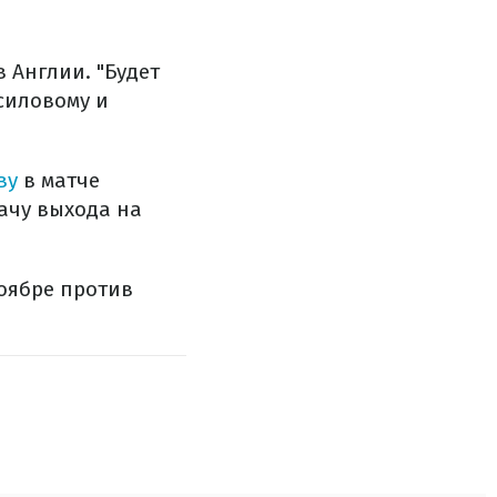
 Англии. "Будет
силовому и
ву
в матче
ачу выхода на
оябре против