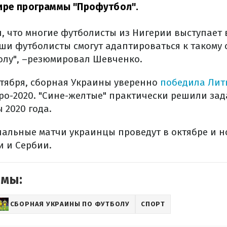
ире программы "Профутбол".
 что многие футболисты из Нигерии выступает в
аши футболисты смогут адаптироваться к такому 
олу", –резюмировал Шевченко.
ентября, сборная Украины уверенно
победила Лит
о-2020. "Сине-желтые" практически решили зад
 2020 года.
льные матчи украинцы проведут в октябре и н
и и Сербии.
емы:
СБОРНАЯ УКРАИНЫ ПО ФУТБОЛУ
СПОРТ