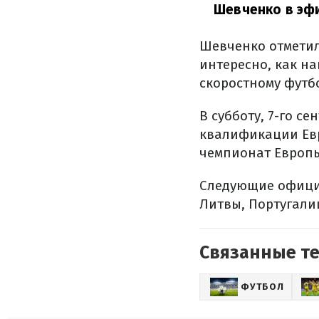
Шевченко в эф
Шевченко отметил,
интересно, как н
скоростному футб
В субботу, 7-го с
квалификации Евр
чемпионат Европы
Следующие официа
Литвы, Португали
Связанные т
ФУТБОЛ