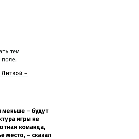
ать тем
 поле.
с Литвой –
и меньше – будут
ктура игры не
ротная команда,
е место,
– сказал