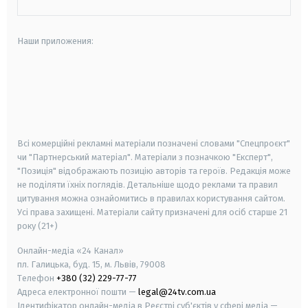
Наши приложения:
android
apple
smart tv
samsung smart tv
Всі комерційні рекламні матеріали позначені словами "Спецпроєкт"
чи "Партнерський матеріал". Матеріали з позначкою "Експерт",
"Позиція" відображають позицію авторів та героїв. Редакція може
не поділяти їхніх поглядів. Детальніше щодо реклами та правил
цитування можна ознайомитись в правилах користування сайтом.
Усі права захищені.
Матеріали сайту призначені для осіб старше
21
року (21+)
Онлайн-медіа «24 Канал»
пл. Галицька, буд. 15, м. Львів, 79008
Телефон
+380 (32) 229-77-77
Адреса електронної пошти —
legal@24tv.com.ua
Ідентифікатор онлайн-медіа в Реєстрі суб'єктів у сфері медіа —