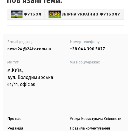
Повʼязані теми:
ФУТБОЛ
ЗБІРНА УКРАЇНИ З ФУТБОЛУ
С
E-mail редакції
Номер телефону:
news24@24tv.com.ua
+38 044 390 5077
Ми тут:
Ми в соцмережах:
м.Київ
,
вул. Володимирська
офіс
61/11,
50
Про нас
Угода Користувача Спільноти
Редакція
Правила коментування