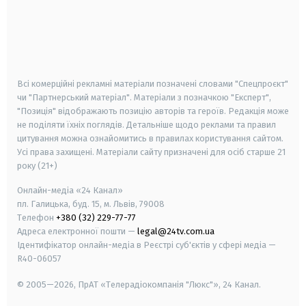
android
apple
smart tv
samsung smart tv
Всі комерційні рекламні матеріали позначені словами "Спецпроєкт"
чи "Партнерський матеріал". Матеріали з позначкою "Експерт",
"Позиція" відображають позицію авторів та героїв. Редакція може
не поділяти їхніх поглядів. Детальніше щодо реклами та правил
цитування можна ознайомитись в правилах користування сайтом.
Усі права захищені.
Матеріали сайту призначені для осіб старше
21
року (21+)
Онлайн-медіа «24 Канал»
пл. Галицька, буд. 15, м. Львів, 79008
Телефон
+380 (32) 229-77-77
Адреса електронної пошти —
legal@24tv.com.ua
Ідентифікатор онлайн-медіа в Реєстрі суб'єктів у сфері медіа —
R40-06057
© 2005—2026,
ПрАТ «Телерадіокомпанія "Люкс"», 24 Канал.