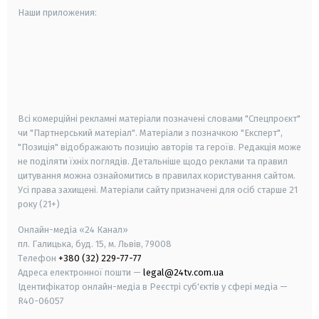
Наши приложения:
android
apple
smart tv
samsung smart tv
Всі комерційні рекламні матеріали позначені словами "Спецпроєкт"
чи "Партнерський матеріал". Матеріали з позначкою "Експерт",
"Позиція" відображають позицію авторів та героїв. Редакція може
не поділяти їхніх поглядів. Детальніше щодо реклами та правил
цитування можна ознайомитись в правилах користування сайтом.
Усі права захищені.
Матеріали сайту призначені для осіб старше
21
року (21+)
Онлайн-медіа «24 Канал»
пл. Галицька, буд. 15, м. Львів, 79008
Телефон
+380 (32) 229-77-77
Адреса електронної пошти —
legal@24tv.com.ua
Ідентифікатор онлайн-медіа в Реєстрі суб'єктів у сфері медіа —
R40-06057