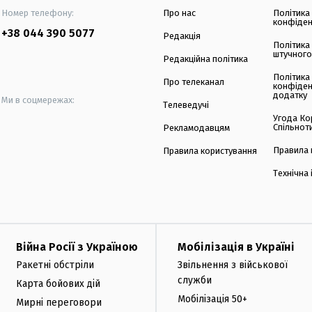
Номер телефону:
Про нас
Політика
конфіден
+38 044 390 5077
Редакція
Політика
штучного
Редакційна політика
Політика
Про телеканал
конфіден
додатку
Ми в соцмережах:
Телеведучі
Угода Ко
Спільнот
Рекламодавцям
Правила 
Правила користування
Технічна
Війна Росії з Україною
Мобілізація в Україні
Ракетні обстріли
Звільнення з військової
служби
Карта бойових дій
Мобілізація 50+
Мирні переговори