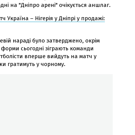
одні на "Дніпро арені" очікується аншлаг.
ч Україна – Нігерія у Дніпрі у продажі:
евій нараді було затверджено, окрім
х форми сьогодні зіграють команди
футболісти вперше вийдуть на матч у
ки гратимуть у чорному.