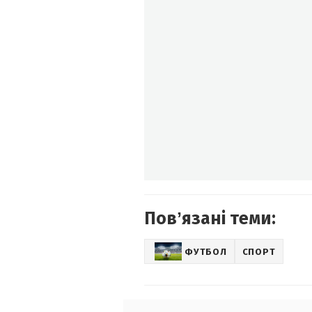
Повʼязані теми:
ФУТБОЛ
СПОРТ