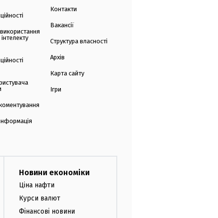
Контакти
ційності
Вакансії
 використання
 інтелекту
Структура власності
Архів
ційності
Карта сайту
ристувача
и
Ігри
коментування
 інформація
Новини економіки
Ціна нафти
Курси валют
Фінансові новини