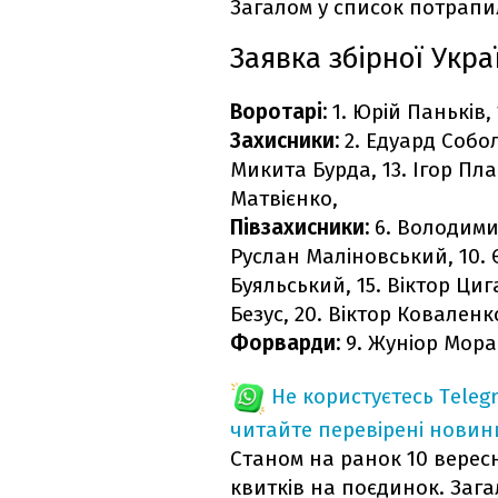
Загалом у список потрапил
Заявка збірної Укр
Воротарі:
1. Юрій Паньків, 
Захисники:
2. Едуард Соболь
Микита Бурда, 13. Ігор Пла
Матвієнко,
Півзахисники:
6. Володимир
Руслан Маліновський, 10. Є
Буяльський, 15. Віктор Циг
Безус, 20. Віктор Коваленк
Форварди:
9. Жуніор Мора
Не користуєтесь Teleg
читайте перевірені новин
Станом на ранок 10 вересн
квитків на поєдинок. Зага