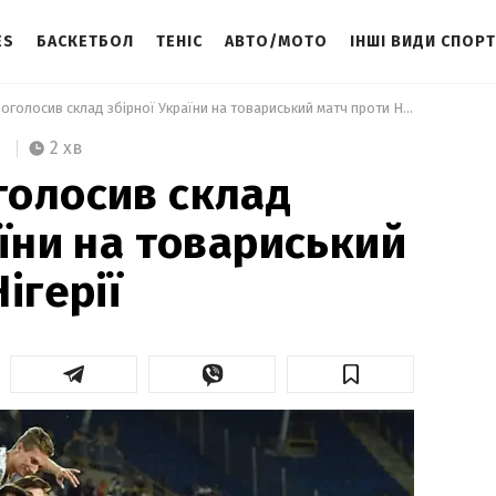
ES
БАСКЕТБОЛ
ТЕНІС
АВТО/МОТО
ІНШІ ВИДИ СПОР
 Шевченко оголосив склад збірної України на товариський матч проти Нігерії 
2 хв
голосив склад
аїни на товариський
ігерії