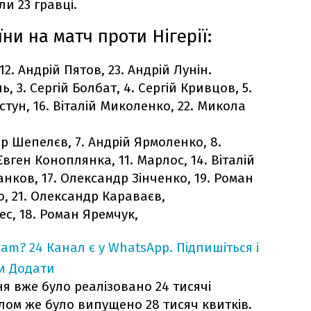
и 23 гравці.
аїни на матч проти
Нігерії
:
12. Андрій Пятов, 23. Андрій Лунін.
, 3. Сергій Болбат, 4. Сергій Кривцов, 5.
стун, 16. Віталій Миколенко, 22. Микола
 Шепелєв, 7. Андрій Ярмоленко, 8.
вген Коноплянка, 11. Марлос, 14. Віталій
анков, 17. Олександр Зінченко, 19. Роман
о, 21. Олександр Караваєв,
ес, 18. Роман Яремчук,
ram?
24 Канал є у WhatsApp. Підпишіться і
и
Додати
я вже було реалізовано 24 тисячі
лом же було випущено 28 тисяч квитків.