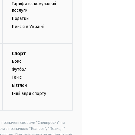
Тарифи на комунальні
послуги
Податки
и
Пенсія в Україні
Спорт
Бокс
Футбол
Теніс
Біатлон
Інші види спорту
и позначені словами "Спецпроєкт" чи
ли з позначкою "Експерт", "Позиція"
героїв. Редакція може не поділяти їхніх