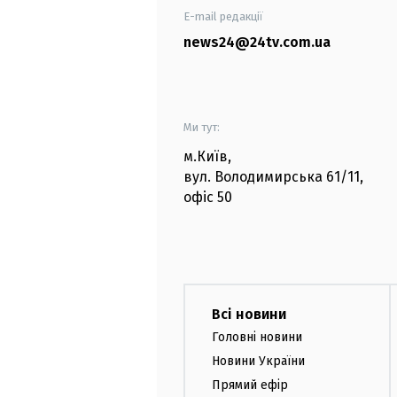
E-mail редакції
news24@24tv.com.ua
Ми тут:
м.Київ
,
вул. Володимирська
61/11,
офіс
50
Всі новини
Головні новини
Новини України
Прямий ефір