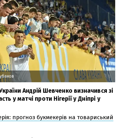
убанов
України Андрій Шевченко визначився зі
сть у матчі проти Нігерії у Дніпрі у
герія: прогноз букмекерів на товариський