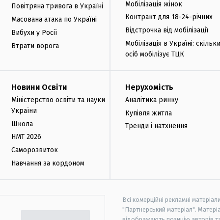
Мобілізація жінок
Повітряна тривога в Україні
Контракт для 18-24-річних
Масована атака по Україні
Відстрочка від мобілізації
Вибухи у Росії
Мобілізація в Україні: скільк
Втрати ворога
осіб мобілізує ТЦК
Новини Освіти
Нерухомість
Міністерство освіти та науки
Аналітика ринку
України
Купівля житла
Школа
Тренди і натхнення
НМТ 2026
Саморозвиток
Навчання за кордоном
Всі комерційні рекламні матеріал
"Партнерський матеріал". Матеріа
відображають позицію авторів та 