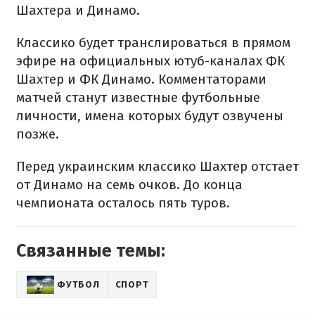
Шахтера и Динамо.
Классико будет транслироваться в прямом
эфире на официальных ютуб-каналах ФК
Шахтер и ФК Динамо. Комментаторами
матчей станут известные футбольные
личности, имена которых будут озвучены
позже.
Перед украинским классико Шахтер отстает
от Динамо на семь очков. До конца
чемпионата осталось пять туров.
Связанные темы:
ФУТБОЛ
СПОРТ