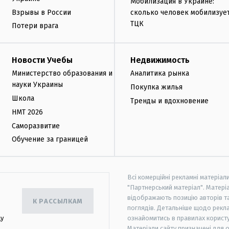
Мобилизация в Украине:
Взрывы в России
сколько человек мобилизуе
ТЦК
Потери врага
Новости Учебы
Недвижимость
Министерство образования и
Аналитика рынка
науки Украины
Покупка жилья
Школа
Тренды и вдохновение
НМТ 2026
Саморазвитие
Обучение за границей
Всі комерційні рекламні матеріал
"Партнерський матеріал". Матеріа
відображають позицію авторів та 
К РАССЫЛКАМ
поглядів. Детальніше щодо рекл
цу
ознайомитись в правилах користу
Матеріали сайту призначені для 