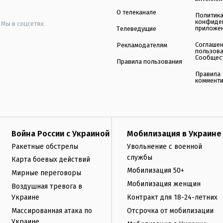
О телеканале
Политик
конфиде
Мы в соцсетях:
приложе
Телеведущие
Соглаше
Рекламодателям
пользов
Сообщес
Правила пользования
Правила
коммент
Война России с Украиной
Мобилизация в Украине
Ракетные обстрелы
Увольнение с военной
службы
Карта боевых действий
Мобилизация 50+
Мирные переговоры
Мобилизация женщин
Воздушная тревога в
Украине
Контракт для 18-24-летних
Массированная атака по
Отсрочка от мобилизации
Украине