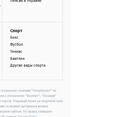
Пенсия в Украине
т
Спорт
Бокс
Футбол
Теннис
Биатлон
Другие виды спорта
и позначені словами "Спецпроєкт" чи
ли з позначкою "Експерт", "Позиція"
героїв. Редакція може не поділяти їхніх
ами та правил цитування можна
вання сайтом. Усі права захищені.
осіб старше
21 року (21+)