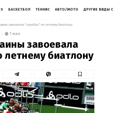
ES
БАСКЕТБОЛ
ТЕННИС
АВТО/МОТО
ДРУГИЕ ВИДЫ 
раины завоевала "серебро" по летнему биатлону 
1 мин
раины завоевала
о летнему биатлону