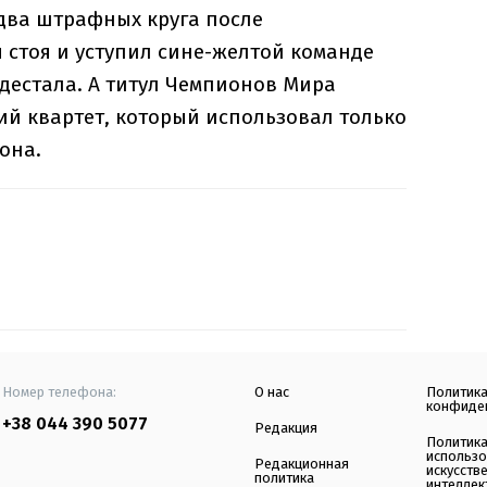
два штрафных круга после
 стоя и уступил сине-желтой команде
дестала. А титул Чемпионов Мира
ий квартет, который использовал только
она.
Номер телефона:
О нас
Политик
конфиде
+38 044 390 5077
Редакция
Политик
использ
Редакционная
искусств
политика
интеллек