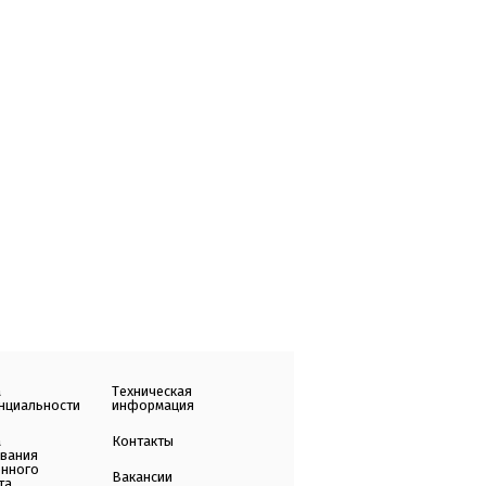
а
Техническая
нциальности
информация
а
Контакты
ования
енного
Вакансии
та