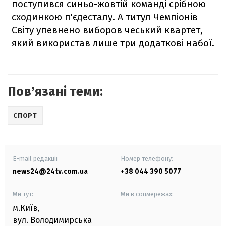
поступився синьо-жовтій команді срібною
сходинкою п'єдесталу. А титул Чемпіонів
Світу упевнено виборов чеський квартет,
який використав лише три додаткові набої.
Повʼязані теми:
СПОРТ
E-mail редакції
Номер телефону:
news24@24tv.com.ua
+38 044 390 5077
Ми тут:
Ми в соцмережах:
м.Київ
,
вул. Володимирська