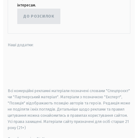
інтересам.
ДО РОЗСИЛОК
Наші додатки:
android
apple
smart tv
samsung smart tv
Всі комерційні рекламні матеріали позначені словами "Спецпроєкт"
чи "Партнерський матеріал". Матеріали з позначкою "Експерт",
"Позиція" відображають позицію авторів та героїв. Редакція може
не поділяти їхніх поглядів. Детальніше щодо реклами та правил
цитування можна ознайомитись в правилах користування сайтом.
Усі права захищені.
Матеріали сайту призначені для осіб старше
21
року (21+)