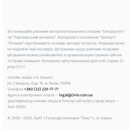
android
apple
smart tv
samsung smart tv
Всі комерційні рекламні матеріали позначені словами "Спецпроєкт"
чи "Партнерський матеріал". Матеріали з позначкою "Експерт",
"Позиція" відображають позицію авторів та героїв. Редакція може
не поділяти їхніх поглядів. Детальніше щодо реклами та правил
цитування можна ознайомитись в правилах користування сайтом.
Усі права захищені.
Матеріали сайту призначені для осіб старше
21
року (21+)
Онлайн-медіа «24 Канал»
пл. Галицька, буд. 15, м. Львів, 79008
Телефон
+380 (32) 229-77-77
Адреса електронної пошти —
legal@24tv.com.ua
Ідентифікатор онлайн-медіа в Реєстрі суб'єктів у сфері медіа —
R40-06057
© 2005—2026,
ПрАТ «Телерадіокомпанія "Люкс"», 24 Канал.