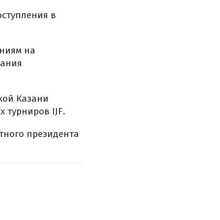
оступления в
ениям на
вания
кой Казани
 турниров IJF.
етного президента