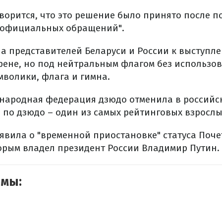
оворится, что это решение было принято после п
 официальных обращений".
ла представителей Беларуси и России к выступл
ене, но под нейтральным флагом без использо
волики, флага и гимна.
народная федерация дзюдо отменила в российс
по дзюдо – один из самых рейтинговых взрослых
ъявила о "временной приостановке" статуса Поч
орым владел президент России Владимир Путин.
емы: