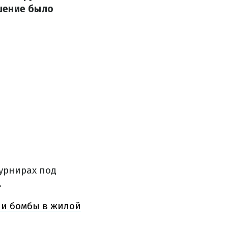
шение было
турнирах под
.
нии бомбы в жилой