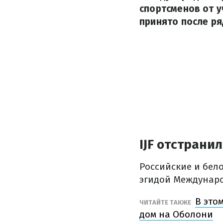
спортсменов от 
принято после р
IJF отстрани
Российские и бело
эгидой Междунаро
В это
ЧИТАЙТЕ ТАКЖЕ
дом на Оболони