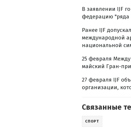
В заявлении IJF г
федерацию "ряда
Ранее IJF допуска
международной ар
национальной сим
25 февраля Между
майский Гран-при 
27 февраля IJF об
организации, кот
Связанные т
СПОРТ