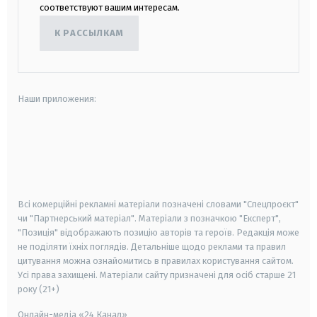
соответствуют вашим интересам.
К РАССЫЛКАМ
Наши приложения:
android
apple
smart tv
samsung smart tv
Всі комерційні рекламні матеріали позначені словами "Спецпроєкт"
чи "Партнерський матеріал". Матеріали з позначкою "Експерт",
"Позиція" відображають позицію авторів та героїв. Редакція може
не поділяти їхніх поглядів. Детальніше щодо реклами та правил
цитування можна ознайомитись в правилах користування сайтом.
Усі права захищені.
Матеріали сайту призначені для осіб старше
21
року (21+)
Онлайн-медіа «24 Канал»