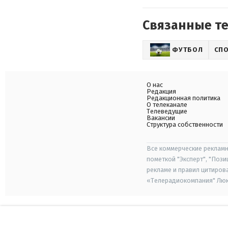
Связанные т
ФУТБОЛ
СП
О нас
Редакция
Редакционная политика
О телеканале
Телеведущие
Вакансии
Структура собственности
Все коммерческие рекламн
пометкой "Эксперт", "Поз
рекламе и правил цитиров
«Телерадиокомпания" Люкс