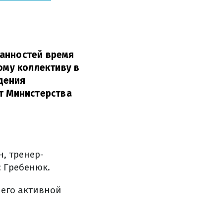
занностей время
му коллективу в
дения
т Министерства
, тренер-
с Гребенюк.
 его активной