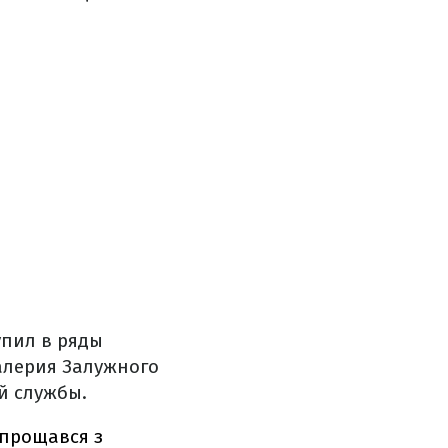
упил в ряды
алерия Залужного
й службы.
опрощався з