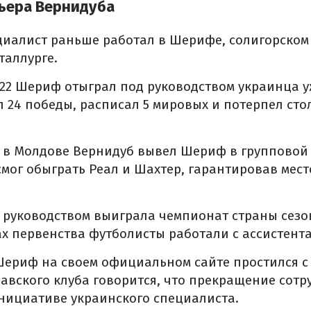
ьера Вернидуба
иалист раньше работал в Шерифе, солигорском 
таллурге.
022 Шериф отыграл под руководством украинца уж
 24 победы, расписал 5 мировых и потерпел сто
 в Молдове Вернидуб вывел Шериф в групповой
смог обыграть Реал и Шахтер, гарантировав мес
 руководством выиграла чемпионат страны сезон
х первенства футболисты работали с ассистента
Шериф на своем официальном сайте простился с
вского клуба говорится, что прекращение сотр
нициативе украинского специалиста.