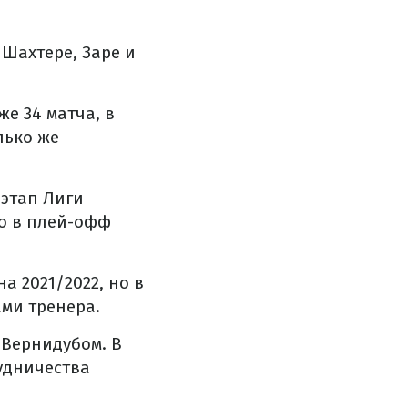
Шахтере, Заре и
е 34 матча, в
лько же
 этап Лиги
то в плей-офф
а 2021/2022, но в
ми тренера.
 Вернидубом. В
удничества