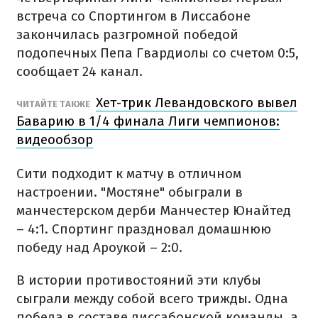
встреча со Спортингом в Лиссабоне
закончилась разгромной победой
подопечных Пепа Гвардиолы со счетом 0:5,
сообщает 24 канал.
Хет-трик Левандовского вывел
ЧИТАЙТЕ ТАКЖЕ
Баварию в 1/4 финала Лиги чемпионов:
видеообзор
Сити подходит к матчу в отличном
настроении. "Мостяне" обыграли в
манчестерском дерби Манчестер Юнайтед
– 4:1. Спортинг праздновал домашнюю
победу над Ароукой – 2:0.
В истории противостояний эти клубы
сыграли между собой всего трижды. Одна
победа в составе лиссабонской команды, а