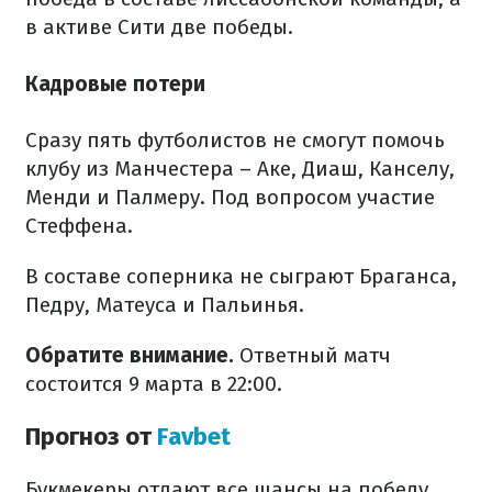
в активе Сити две победы.
Кадровые потери
Сразу пять футболистов не смогут помочь
клубу из Манчестера – Аке, Диаш, Канселу,
Менди и Палмеру. Под вопросом участие
Стеффена.
В составе соперника не сыграют Браганса,
Педру, Матеуса и Пальинья.
Обратите внимание.
Ответный матч
состоится 9 марта в 22:00.
Прогноз от
Favbet
Букмекеры отдают все шансы на победу