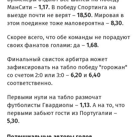
МанСити –
1,17
. В победу Спортинга на
выезде почти не верят –
18,50
. Мировая в
этом поединке тоже маловероятна –
8,30
.
Скорее всего, что обе команды не порадуют
своих фанатов голами: да –
1,68
.
Финальный свисток арбитра может
зафиксировать на табло победу "горожан"
со счетом 2:0 или 3:0 –
6,20
и
6,40
соответственно.
Первыми нули на табло размочат
футболисты Гвардиолы –
1,13
. А на то, что
первыми забьют гости из Португалии –
5,30
.
Потенциальные авторы голов