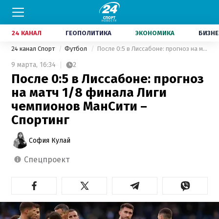
24 КАНАЛ
ГЕОПОЛИТИКА
ЭКОНОМИКА
БИЗНЕ
24 канал Спорт
Футбол
После 0:5 в Лиссабоне: прогноз на матч 1/8 финала Лиги чемпионов МанСити – Спортинг
9 марта,
16:34
2
После 0:5 в Лиссабоне: прогноз
на матч 1/8 финала Лиги
чемпионов МанСити –
Спортинг
София Кулай
спецпроект