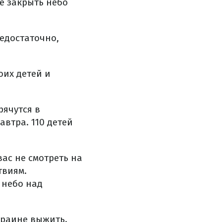
е закрыть небо
недостаточно,
оих детей и
рячутся в
автра. 110 детей
ас не смотреть на
твиям.
 небо над
краине выжить.