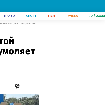
ПРАВО
СПОРТ
FIGHT
УЧЕБА
ЛАЙФХАК
Помогите Украине победить в этой страшной войне, – Подкопаева умоляет закрыть небо над Украиной
той
 умоляет