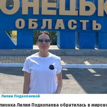
м Лилии Подкопаевой
пионка Лилия Подкопаева обратилась в миров