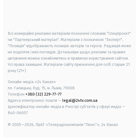
android
apple
smart tv
samsung smart tv
Всі комерційні рекламні матеріали позначені словами "Спецпроєкт"
чи "Партнерський матеріал". Матеріали з позначкою "Експерт",
"Позиція" відображають позицію авторів та героїв. Редакція може
не поділяти їхніх поглядів. Детальніше щодо реклами та правил
цитування можна ознайомитись в правилах користування сайтом.
Усі права захищені.
Матеріали сайту призначені для осіб старше
21
року (21+)
Онлайн-медіа «24 Канал»
пл. Галицька, буд. 15, м. Львів, 79008
Телефон
+380 (32) 229-77-77
Адреса електронної пошти —
legal@24tv.com.ua
Ідентифікатор онлайн-медіа в Реєстрі суб'єктів у сфері медіа —
R40-06057
© 2005—2026,
ПрАТ «Телерадіокомпанія "Люкс"», 24 Канал.