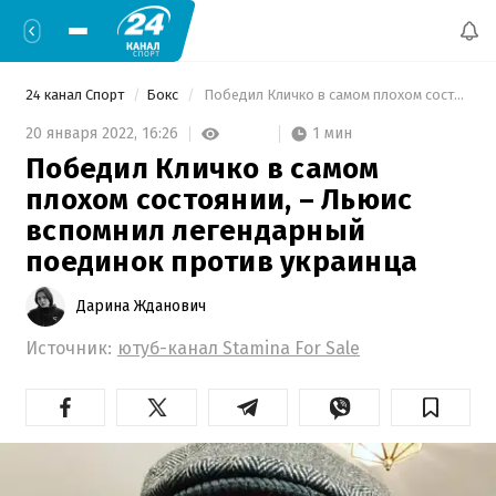
24 канал Спорт
Бокс
 Победил Кличко в самом плохом состоянии, – Льюис вспомнил легендарный поединок против украинца 
1 мин
20 января 2022,
16:26
Победил Кличко в самом
плохом состоянии, – Льюис
вспомнил легендарный
поединок против украинца
Дарина Жданович
Источник:
ютуб-канал Stamina For Sale