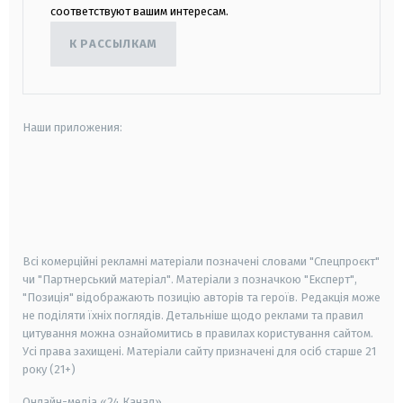
соответствуют вашим интересам.
К РАССЫЛКАМ
Наши приложения:
android
apple
smart tv
samsung smart tv
Всі комерційні рекламні матеріали позначені словами "Спецпроєкт"
чи "Партнерський матеріал". Матеріали з позначкою "Експерт",
"Позиція" відображають позицію авторів та героїв. Редакція може
не поділяти їхніх поглядів. Детальніше щодо реклами та правил
цитування можна ознайомитись в правилах користування сайтом.
Усі права захищені.
Матеріали сайту призначені для осіб старше
21
року (21+)
Онлайн-медіа «24 Канал»