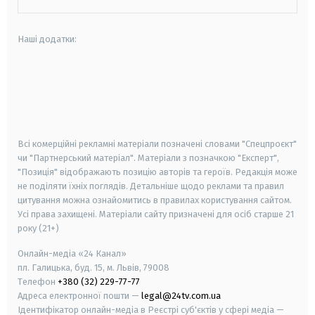
Наші додатки:
android
apple
smart tv
samsung smart tv
Всі комерційні рекламні матеріали позначені словами "Спецпроєкт"
чи "Партнерський матеріал". Матеріали з позначкою "Експерт",
"Позиція" відображають позицію авторів та героїв. Редакція може
не поділяти їхніх поглядів. Детальніше щодо реклами та правил
цитування можна ознайомитись в правилах користування сайтом.
Усі права захищені.
Матеріали сайту призначені для осіб старше
21
року (21+)
Онлайн-медіа «24 Канал»
пл. Галицька, буд. 15, м. Львів, 79008
Телефон
+380 (32) 229-77-77
Адреса електронної пошти —
legal@24tv.com.ua
Ідентифікатор онлайн-медіа в Реєстрі суб'єктів у сфері медіа —