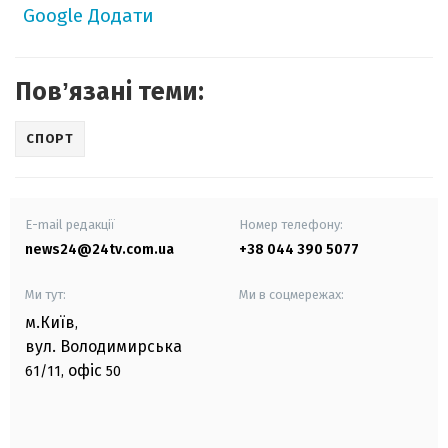
Google
Додати
Повʼязані теми:
СПОРТ
E-mail редакції
Номер телефону:
news24@24tv.com.ua
+38 044 390 5077
Ми тут:
Ми в соцмережах:
м.Київ
,
вул. Володимирська
офіс
61/11,
50