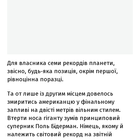
Для власника семи рекордів планети,
звісно, будь-яка позиція, окрім першої,
рівноцінна поразці.
Та от лише із другим місцем довелось
змиритись американцю у фінальному
запливі на двісті метрів вільним стилем.
Втерти носа гіганту зумів принциповий
суперник Поль Бідерман. Німець, якому й
належить світовий рекорд на звітній