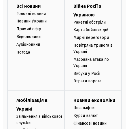
Всі новини
Війна Росії з
Головні новини
Україною
Новини України
Ракетні обстріли
Прямий ефір
Карта бойових дій
Відеоновини
Мирні переговори
Аудіоновини
Повітряна тривога в
Україні
Погода
Масована атака по
Україні
Вибухи у Росії
Втрати ворога
Мобілізація в
Новини економіки
Ціна нафти
Україні
Курси валют
Звільнення з військової
служби
Фінансові новини