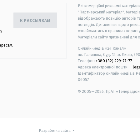
Всі комерційні рекламні матеріал
"Партнерський матеріал". Матеріа
відображають позицію авторів та 
К РАССЫЛКАМ
поглядів. Детальніше щодо рекл
цу
ознайомитись в правилах користу
Матеріали сайту призначені для 
,
ересам.
Онлайн-медіа «24 Канал»
пл. Галицька, буд. 15, м. Львів, 79
Телефон
+380 (32) 229-77-77
Адреса електронної пошти —
leg
Ідентифікатор онлайн-медіа в Реє
06057
© 2005—2026,
ПрАТ «Телерадіоко
android
apple
Разработка сайта
-