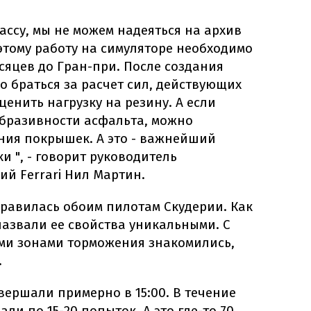
ассу, мы не можем надеяться на архив
тому работу на симуляторе необходимо
сяцев до Гран-при. После создания
 браться за расчет сил, действующих
ценить нагрузку на резину. А если
абразивности асфальта, можно
ния покрышек. А это - важнейший
и ", - говорит руководитель
й Ferrari Нил Мартин.
нравилась обоим пилотам Скудерии. Как
назвали ее свойства уникальными. С
ми зонами торможения знакомились,
.
авершали примерно в 15:00. В течение
ли по 15-20 попыток. А это где-то 70