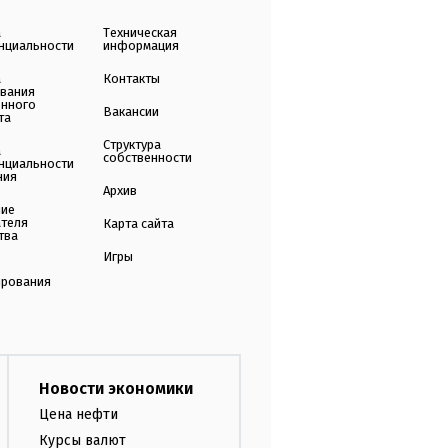
а
Техническая
нциальности
информация
а
Контакты
ования
енного
Вакансии
та
Структура
а
собственности
нциальности
ния
Архив
ние
ателя
Карта сайта
тва
Игры
ирования
Новости экономики
Цена нефти
Курсы валют