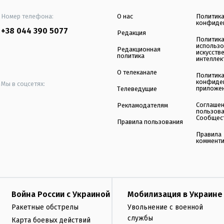
Номер телефона:
О нас
Политик
конфиде
+38 044 390 5077
Редакция
Политик
использ
Редакционная
искусств
политика
интеллек
О телеканале
Политик
конфиде
Мы в соцсетях:
приложе
Телеведущие
Соглаше
Рекламодателям
пользов
Сообщес
Правила пользования
Правила
коммент
Война России с Украиной
Мобилизация в Украине
Ракетные обстрелы
Увольнение с военной
службы
Карта боевых действий