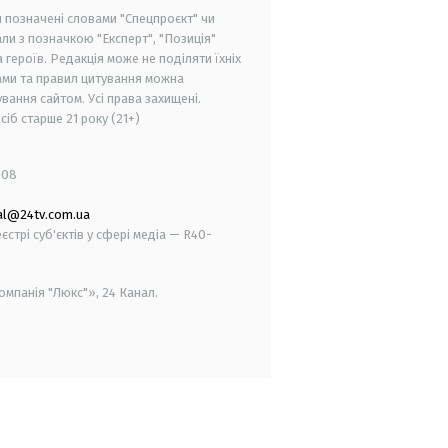
и позначені словами "Спецпроєкт" чи
ли з позначкою "Експерт", "Позиція"
героїв. Редакція може не поділяти їхніх
ами та правил цитування можна
вання сайтом. Усі права захищені.
осіб старше
21 року (21+)
008
al@24tv.com.ua
стрі суб'єктів у сфері медіа — R40-
мпанія "Люкс"», 24 Канал.
smart tv
samsung smart tv