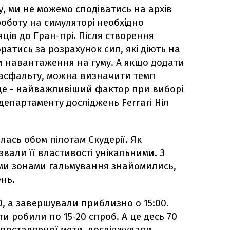
, ми не можемо сподіватись на архів
роботу на симуляторі необхідно
яців до Гран-прі. Після створення
ратись за розрахунок сил, які діють на
ти навантаження на гуму. А якщо додати
 асфальту, можна визначити темп
це - найважливіший фактор при виборі
 департаменту досліджень Ferrari Ніл
лась обом пілотам Скудерії. Як
звали її властивості унікальними. З
ими зонами гальмування знайомились,
нь.
0, а завершували приблизно о 15:00.
и робили по 15-20 спроб. А це десь 70
д поставленої мети, досліджували