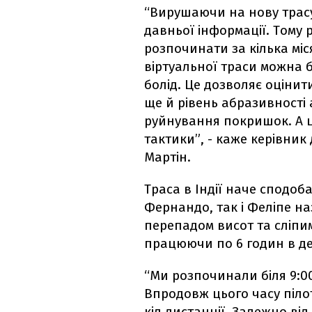
“Вирушаючи на нову трасу
давньої інформації. Тому 
розпочинати за кілька міс
віртуальної траси можна б
болід. Це дозволяє оціни
ще й рівень абразивності
руйнування покришок. А 
тактики”, - каже керівник
Мартін.
Траса в Індії наче сподоба
Фернандо, так і Феліпе на
перепадом висот та сліп
працюючи по 6 годин в де
“Ми розпочинали біля 9:0
Впродовж цього часу пілот
кіл дистанції. Залежно ві