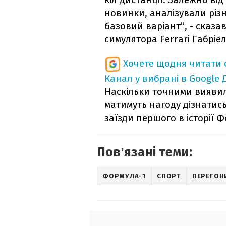
новинки, аналізували різ
базовий варіант”, - сказа
симулятора Ferrari Габріел
Хочете щодня читати 
Канал у вибрані в Google
Наскільки точними виявил
матимуть нагоду дізнатись
заїзди першого в історії Ф
Повʼязані теми:
ФОРМУЛА-1
СПОРТ
ПЕРЕГОН