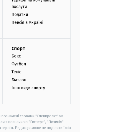
Тарифи на комунальні
послуги
Податки
и
Пенсія в Україні
Спорт
Бокс
Футбол
Теніс
Біатлон
Інші види спорту
и позначені словами "Спецпроєкт" чи
ли з позначкою "Експерт", "Позиція"
героїв. Редакція може не поділяти їхніх