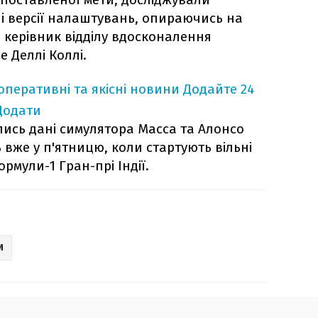
ні версії налаштувань, опираючись на
в керівник відділу вдосконалення
е Деллі Коллі.
оперативні та якісні новини
Додайте 24
Додати
ись дані симулятора Масса та Алонсо
 вже у п'ятницю, коли стартують вільні
ормули-1 Гран-прі Індії.
И