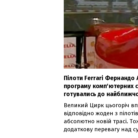
Пілоти Ferrari Фернандо
програму комп'ютерних с
готувались до найближчої
Великий Цирк цьогоріч вп
відповідно жоден з пілоті
абсолютно новій трасі. То
додаткову перевагу над с