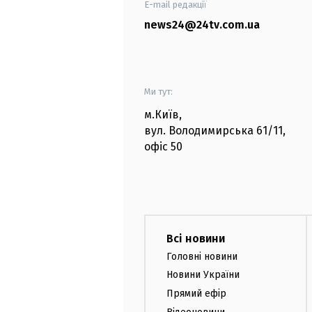
E-mail редакції
news24@24tv.com.ua
Ми тут:
м.Київ
,
вул. Володимирська
61/11,
офіс
50
Всі новини
Головні новини
Новини України
Прямий ефір