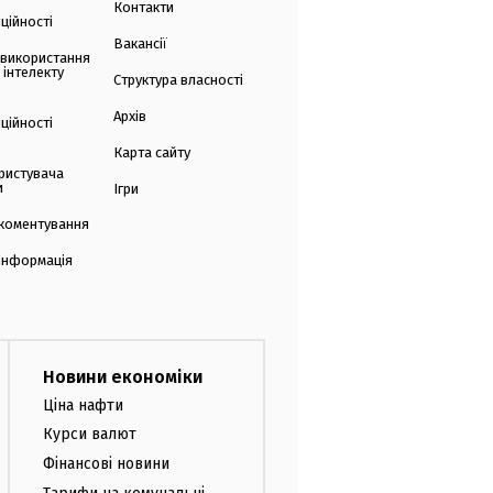
Контакти
ційності
Вакансії
 використання
 інтелекту
Структура власності
Архів
ційності
Карта сайту
ристувача
и
Ігри
коментування
 інформація
Новини економіки
Ціна нафти
Курси валют
Фінансові новини