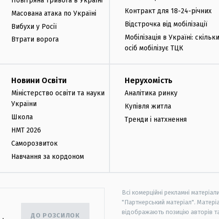
Повітряна тривога в Україні
Контракт для 18-24-річних
Масована атака по Україні
Відстрочка від мобілізації
Вибухи у Росії
Мобілізація в Україні: скільк
Втрати ворога
осіб мобілізує ТЦК
Новини Освіти
Нерухомість
Міністерство освіти та науки
Аналітика ринку
України
Купівля житла
Школа
Тренди і натхнення
НМТ 2026
Саморозвиток
Навчання за кордоном
Всі комерційні рекламні матеріал
"Партнерський матеріал". Матеріа
відображають позицію авторів та 
ДО РОЗСИЛОК