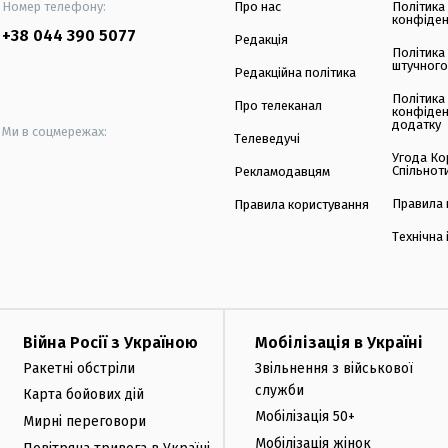
Номер телефону:
Про нас
Політика
конфіден
+38 044 390 5077
Редакція
Політика
штучного
Редакційна політика
Політика
Про телеканал
конфіден
додатку
Ми в соцмережах:
Телеведучі
Угода Ко
Спільнот
Рекламодавцям
Правила 
Правила користування
Технічна
Війна Росії з Україною
Мобілізація в Україні
Ракетні обстріли
Звільнення з військової
служби
Карта бойових дій
Мобілізація 50+
Мирні переговори
Мобілізація жінок