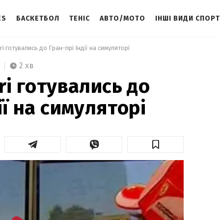
ES
БАСКЕТБОЛ
ТЕНІС
АВТО/МОТО
ІНШІ ВИДИ СПОР
ri готувались до Гран-прі Індії на симуляторі 
2 хв
ri готувались до
ії на симуляторі