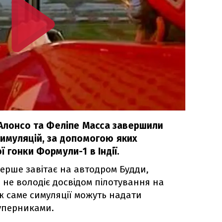
 Алонсо та Феліпе Масса завершили
имуляцій, за допомогою яких
 гонки Формули-1 в Індії.
ерше завітає на автодром Будди,
в не володіє досвідом пілотування на
ж саме симуляції можуть надати
уперниками.