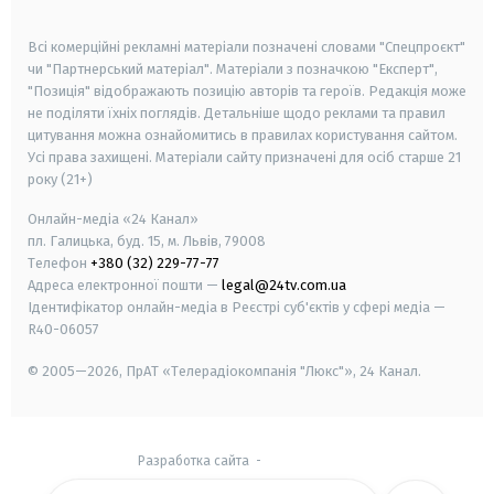
smart tv
samsung smart tv
Всі комерційні рекламні матеріали позначені словами "Спецпроєкт"
чи "Партнерський матеріал". Матеріали з позначкою "Експерт",
"Позиція" відображають позицію авторів та героїв. Редакція може
не поділяти їхніх поглядів. Детальніше щодо реклами та правил
цитування можна ознайомитись в правилах користування сайтом.
Усі права захищені.
Матеріали сайту призначені для осіб старше
21
року (21+)
Онлайн-медіа «24 Канал»
пл. Галицька, буд. 15, м. Львів, 79008
Телефон
+380 (32) 229-77-77
Адреса електронної пошти —
legal@24tv.com.ua
Ідентифікатор онлайн-медіа в Реєстрі суб'єктів у сфері медіа —
R40-06057
© 2005—2026,
ПрАТ «Телерадіокомпанія "Люкс"», 24 Канал.
Разработка сайта
-