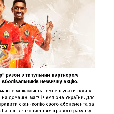
р" разом з титульним партнером
 вболівальників незвичну акцію.
имають можливість компенсувати повну
 на домашні матчі чемпіона України. Для
правити скан-копію свого абонемента за
h.com із зазначенням ігрового рахунку