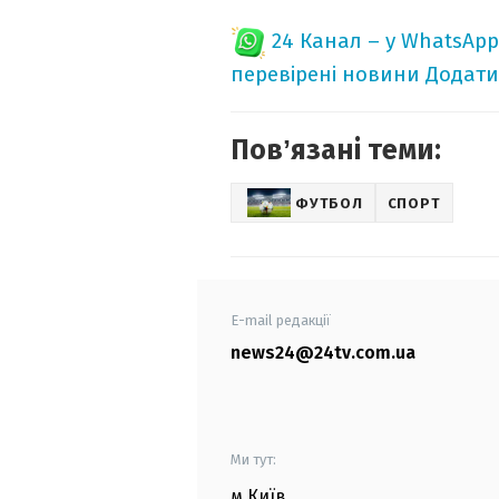
24 Канал – у WhatsApp
перевірені новини
Додати
Повʼязані теми:
ФУТБОЛ
СПОРТ
E-mail редакції
news24@24tv.com.ua
Ми тут:
м.Київ
,