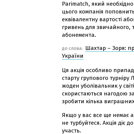
Parimatch, який необхідно
цього компанія поповнить
еквівалентну вартості абон
гривень для звичайного, т
абонемента.
Шахтар – Зоря: п
ДО СЛОВА:
України
Ця акція особливо припаде
старту групового турніру 
жоден уболівальник у світ
скористаються нагодою за
зробити кілька виграшних
Якщо у вас все ще немає 
не турбуйтеся. Акція діє до
участь.