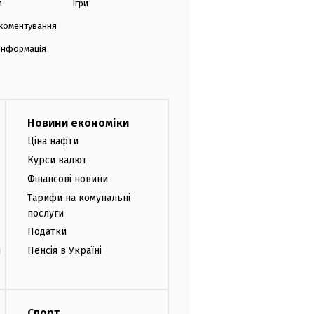
и
Ігри
коментування
 інформація
Новини економіки
Ціна нафти
Курси валют
Фінансові новини
Тарифи на комунальні
послуги
Податки
и
Пенсія в Україні
Спорт