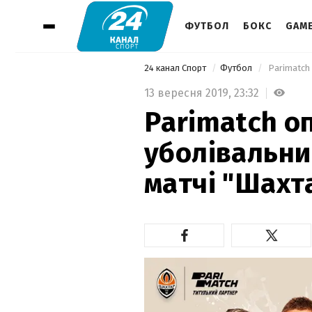
ФУТБОЛ
БОКС
GAM
24 канал Спорт
Футбол
 Parimatch
13 вересня 2019,
23:32
Parimatch о
уболівальни
матчі "Шахт