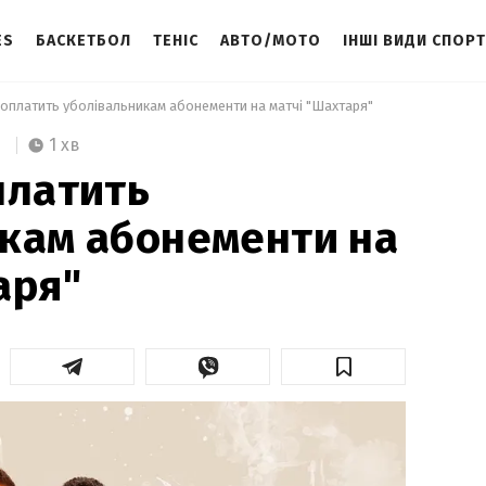
ES
БАСКЕТБОЛ
ТЕНІС
АВТО/МОТО
ІНШІ ВИДИ СПОР
 оплатить уболівальникам абонементи на матчі "Шахтаря" 
1 хв
платить
кам абонементи на
аря"