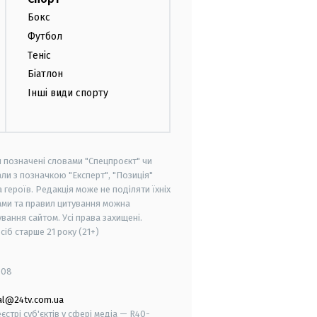
Бокс
Футбол
Теніс
Біатлон
Інші види спорту
и позначені словами "Спецпроєкт" чи
ли з позначкою "Експерт", "Позиція"
героїв. Редакція може не поділяти їхніх
ами та правил цитування можна
вання сайтом. Усі права захищені.
осіб старше
21 року (21+)
008
al@24tv.com.ua
стрі суб'єктів у сфері медіа — R40-