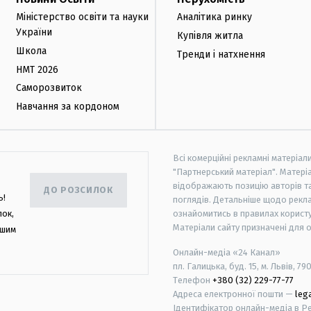
Міністерство освіти та науки
Аналітика ринку
України
Купівля житла
Школа
Тренди і натхнення
НМТ 2026
Саморозвиток
Навчання за кордоном
Всі комерційні рекламні матеріал
"Партнерський матеріал". Матеріа
відображають позицію авторів та 
ДО РОЗСИЛОК
ь!
поглядів. Детальніше щодо рекл
лок,
ознайомитись в правилах користу
Матеріали сайту призначені для 
ашим
Онлайн-медіа «24 Канал»
пл. Галицька, буд. 15, м. Львів, 79
Телефон
+380 (32) 229-77-77
Адреса електронної пошти —
leg
Ідентифікатор онлайн-медіа в Реє