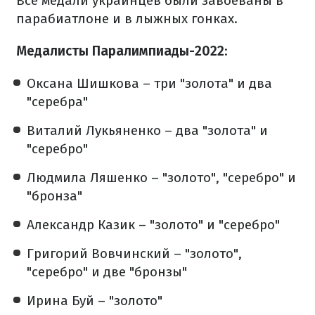
Все медали украинцев были завоеваны в
парабиатлоне и в лыжных гонках.
Медалисты Паралимпиады-2022
:
Оксана Шишкова – три "золота" и два
"серебра"
Виталий Лукьяненко – два "золота" и
"серебро"
Людмила Ляшенко – "золото", "серебро" и
"бронза"
Александр Казик – "золото" и "серебро"
Григорий Вовчинский – "золото",
"серебро" и две "бронзы"
Ирина Буй – "золото"