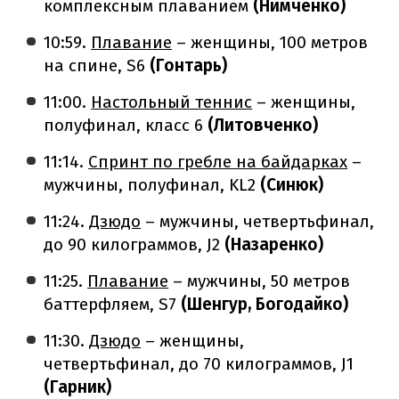
комплексным плаванием
(Нимченко)
10:59.
Плавание
– женщины, 100 метров
на спине, S6
(Гонтарь)
11:00.
Настольный теннис
– женщины,
полуфинал, класс 6
(Литовченко)
11:14.
Спринт по гребле на байдарках
–
мужчины, полуфинал, KL2
(Синюк)
11:24.
Дзюдо
– мужчины, четвертьфинал,
до 90 килограммов, J2
(Назаренко)
11:25.
Плавание
– мужчины, 50 метров
баттерфляем, S7
(Шенгур, Богодайко)
11:30.
Дзюдо
– женщины,
четвертьфинал, до 70 килограммов, J1
(Гарник)