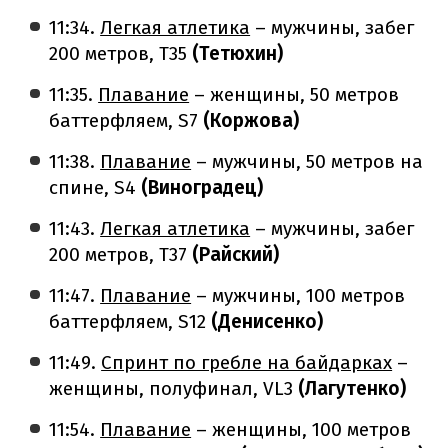
11:34.
Легкая атлетика
– мужчины, забег
200 метров, Т35
(Тетюхин)
11:35.
Плавание
– женщины, 50 метров
баттерфляем, S7
(Коржова)
11:38.
Плавание
– мужчины, 50 метров на
спине, S4
(Виноградец)
11:43.
Легкая атлетика
– мужчины, забег
200 метров, Т37
(Райский)
11:47.
Плавание
– мужчины, 100 метров
баттерфляем, S12
(Денисенко)
11:49.
Спринт по гребле на байдарках
–
женщины, полуфинал, VL3
(Лагутенко)
11:54.
Плавание
– женщины, 100 метров