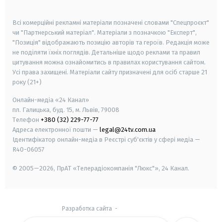
smart tv
samsung smart tv
Всі комерційні рекламні матеріали позначені словами "Спецпроєкт"
чи "Партнерський матеріал". Матеріали з позначкою "Експерт",
"Позиція" відображають позицію авторів та героїв. Редакція може
не поділяти їхніх поглядів. Детальніше щодо реклами та правил
цитування можна ознайомитись в правилах користування сайтом.
Усі права захищені.
Матеріали сайту призначені для осіб старше
21
року (21+)
Онлайн-медіа «24 Канал»
пл. Галицька, буд. 15, м. Львів, 79008
Телефон
+380 (32) 229-77-77
Адреса електронної пошти —
legal@24tv.com.ua
Ідентифікатор онлайн-медіа в Реєстрі суб'єктів у сфері медіа —
R40-06057
© 2005—2026,
ПрАТ «Телерадіокомпанія "Люкс"», 24 Канал.
Разработка сайта
-