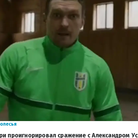
олесья
ри проигнорировал сражение с Александром Ус