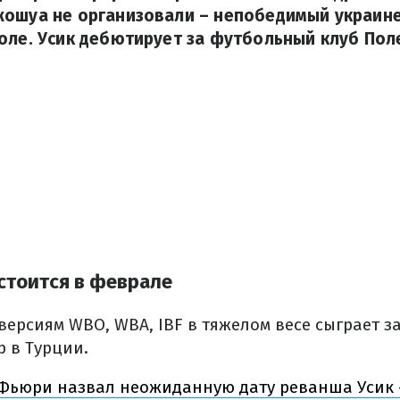
жошуа не организовали – непобедимый украин
оле. Усик дебютирует за футбольный клуб Пол
стоится в феврале
ерсиям WBO, WBA, IBF в тяжелом весе сыграет за
p в Турции.
Фьюри назвал неожиданную дату реванша Усик