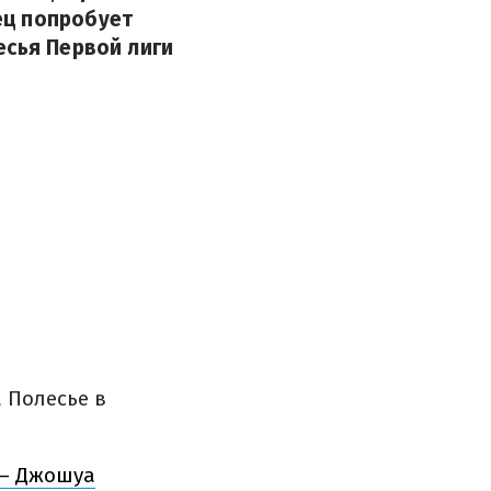
ец попробует
есья Первой лиги
 Полесье в
 – Джошуа