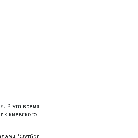
я. В это время
щик киевского
налами "Футбол