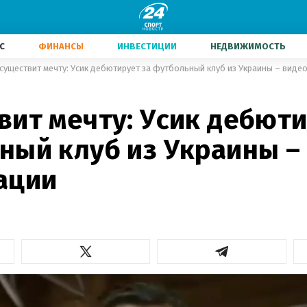
С
ФИНАНСЫ
ИНВЕСТИЦИИ
НЕДВИЖИМОСТЬ
существит мечту: Усик дебютирует за футбольный клуб из Украины – виде
вит мечту: Усик дебюти
ный клуб из Украины –
ации