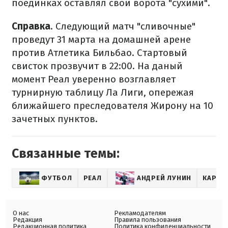
поединках оставлял свои ворота "сухими".
Справка
. Следующий матч "сливочные"
проведут 31 марта на домашней арене
против Атлетика Бильбао. Стартовый
свисток прозвучит в 22:00. На даный
момент Реал уверенно возглавляет
турнирную таблицу Ла Лиги, опережая
ближайшего преследователя Жирону на 10
зачетных пунктов.
Связанные темы:
ФУТБОЛ
РЕАЛ
АНДРЕЙ ЛУНИН
КАРЛО
О нас
Рекламодателям
Редакция
Правила пользования
Редакционная политика
Политика конфиденциальности