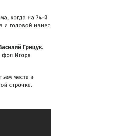
а, когда на 74-й
а и головой нанес
Василий Грицук
.
 фол Игоря
тьем месте в
ой строчке.