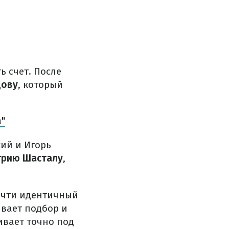
ь счет. После
цову
, который
"
кий и Игорь
рию Шасталу
,
почти идентичный
ывает подбор и
вает точно под