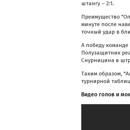
штангу – 2:1.
Преимущество "Ол
минуте после наве
точный удар в бл
А победу команде
Полузащитник реа
Снурницина в штр
Таким образом, "А
турнирной таблице
Видео голов и мо