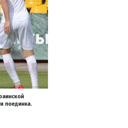
краинской
и поединка.