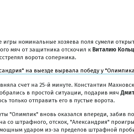
е игры номинальные хозяева поля сумели открыт
ого мяч от защитника отскочил к
Виталию Коль
сстрелял ворота соперника.
сандрия" на выезде вырвала победу у "Олимпика
вняла счет на 25-й минуте. Константин Махновс
обрались в простой ситуации, подарив мяч
Дмит
сь только отправить его в пустые ворота.
уты "Олимпик" вновь оказался впереди, забив 
ча со штрафного, отскок, "Александрия" проигр
мощным ударом из-за пределов штрафной проби