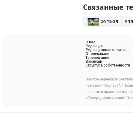
Связанные т
ФУТБОЛ
УП
О нас
Редакция
Редакционная политика
О телеканале
Телеведущие
Вакансии
Структура собственности
Все коммерческие рекламн
пометкой "Эксперт", "Поз
рекламе и правил цитиров
«Телерадиокомпания" Люкс