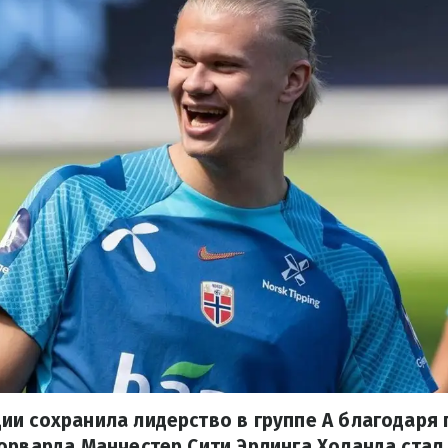
и сохранила лидерство в группе А благодаря 
орварда Манчестер Сити Эрлинга Холанда стал