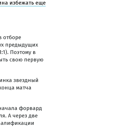
ина избежать еще
в отборе
вух предыдущих
:1). Поэтому в
ыть свою первую
динка звездный
конца матча
Сначала форвард
я. А через две
квалификации