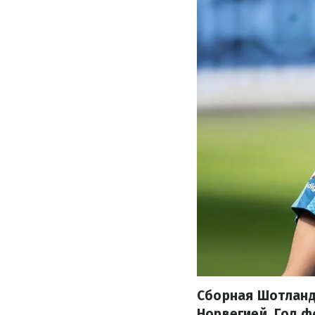
Сборная Шотланди
Норвегией. Гол ф