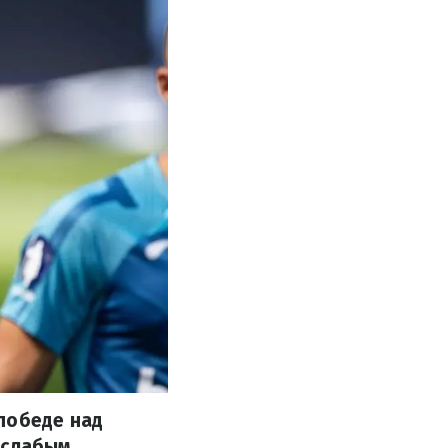
победе над
 слабым