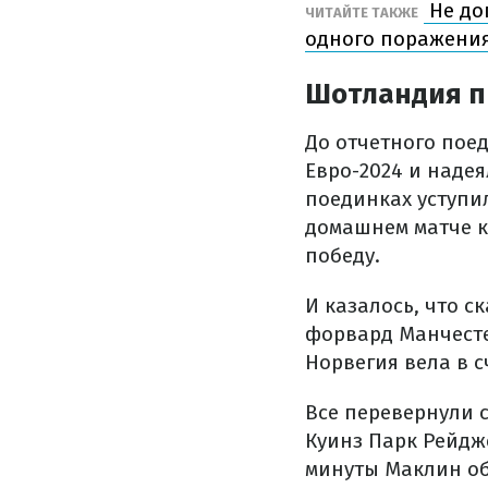
Не до
ЧИТАЙТЕ ТАКЖЕ
одного поражения
Шотландия п
До отчетного пое
Евро-2024 и наде
поединках уступил
домашнем матче к
победу.
И казалось, что с
форвард Манчесте
Норвегия вела в с
Все перевернули 
Куинз Парк Рейдж
минуты Маклин о