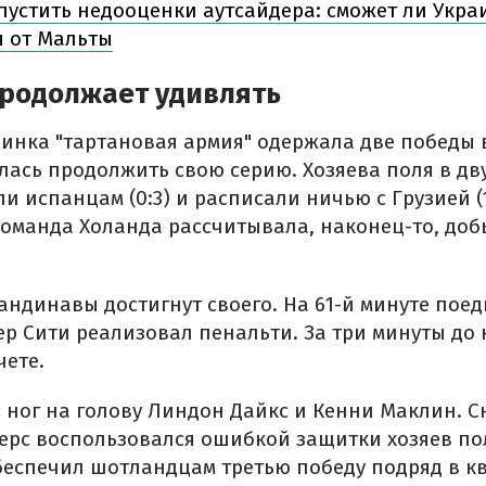
пустить недооценки аутсайдера: сможет ли Укра
 от Мальты
родолжает удивлять
динка "тартановая армия" одержала две победы 
ялась продолжить свою серию. Хозяева поля в д
и испанцам (0:3) и расписали ничью с Грузией (1
оманда Холанда рассчитывала, наконец-то, доб
кандинавы достигнут своего. На 61-й минуте пое
р Сити реализовал пенальти. За три минуты до 
чете.
с ног на голову Линдон Дайкс и Кенни Маклин. 
ерс воспользовался ошибкой защитки хозяев пол
беспечил шотландцам третью победу подряд в 