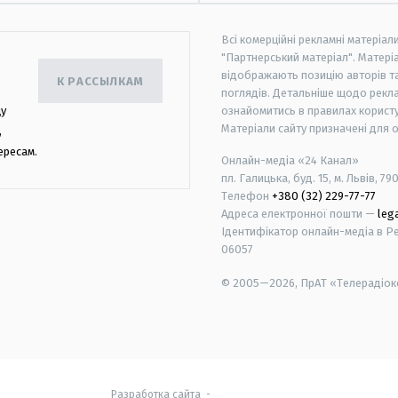
Всі комерційні рекламні матеріал
"Партнерський матеріал". Матеріа
відображають позицію авторів та 
К РАССЫЛКАМ
поглядів. Детальніше щодо рекл
цу
ознайомитись в правилах користу
Матеріали сайту призначені для 
,
ересам.
Онлайн-медіа «24 Канал»
пл. Галицька, буд. 15, м. Львів, 79
Телефон
+380 (32) 229-77-77
Адреса електронної пошти —
leg
Ідентифікатор онлайн-медіа в Реє
06057
© 2005—2026,
ПрАТ «Телерадіоко
android
apple
Разработка сайта
-