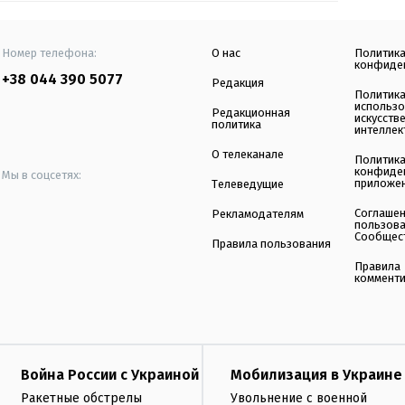
Номер телефона:
О нас
Политик
конфиде
+38 044 390 5077
Редакция
Политик
использ
Редакционная
искусств
политика
интеллек
О телеканале
Политик
конфиде
Мы в соцсетях:
приложе
Телеведущие
Соглаше
Рекламодателям
пользов
Сообщес
Правила пользования
Правила
коммент
Война России с Украиной
Мобилизация в Украине
Ракетные обстрелы
Увольнение с военной