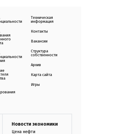
а
Техническая
нциальности
информация
а
Контакты
ования
енного
Вакансии
та
Структура
а
собственности
нциальности
ния
Архив
ние
ателя
Карта сайта
тва
Игры
ирования
Новости экономики
Цена нефти