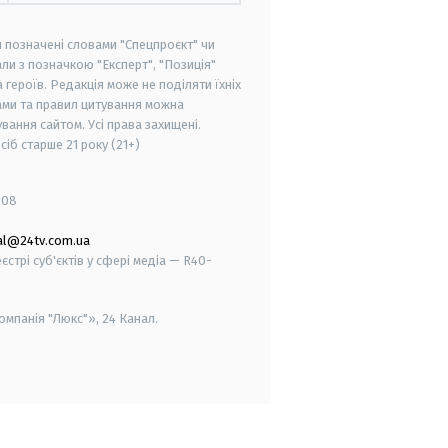
и позначені словами "Спецпроєкт" чи
ли з позначкою "Експерт", "Позиція"
героїв. Редакція може не поділяти їхніх
ами та правил цитування можна
вання сайтом. Усі права захищені.
осіб старше
21 року (21+)
008
al@24tv.com.ua
стрі суб'єктів у сфері медіа — R40-
мпанія "Люкс"», 24 Канал.
smart tv
samsung smart tv